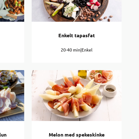
Enkelt tapasfat
20-40 min
|
Enkel
lun
Melon med spekeskinke