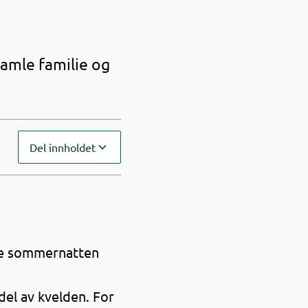
samle familie og
Del innholdet
tte sommernatten
 del av kvelden. For