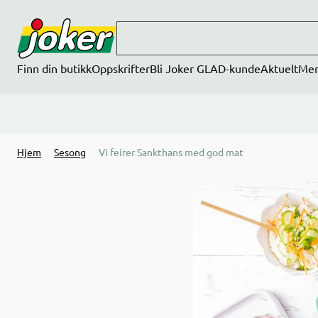
Hopp til hovedinnhold
Finn din butikk
Oppskrifter
Bli Joker GLAD-kunde
Aktuelt
Me
Hjem
Sesong
Vi feirer Sankthans med god mat