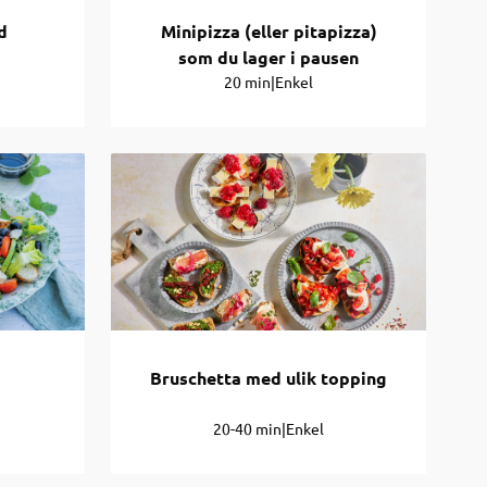
d
Minipizza (eller pitapizza)
som du lager i pausen
20 min
|
Enkel
Bruschetta med ulik topping
20-40 min
|
Enkel