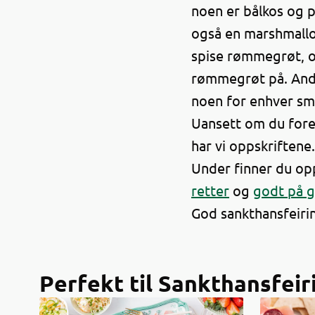
noen er bålkos og p
også en marshmallo
spise rømmegrøt, 
rømmegrøt på. Andr
noen for enhver sm
Uansett om du foretr
har vi oppskriften
Under finner du opp
retter
og
godt på g
God sankthansfeiri
Perfekt til Sankthansfei