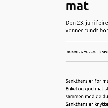
mat
Den 23. juni feir
venner rundt bor
Publisert
:
08. mai 2025
Endre
Sankthans er for m
Enkel og god mat st
sammen med de du e
Sankthans er knyttet