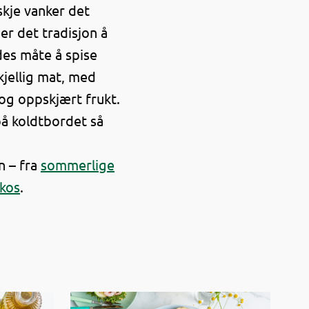
skje vanker det
r det tradisjon å
des måte å spise
jellig mat, med
og oppskjært frukt.
 på koldtbordet så
n – fra
sommerlige
kos
.