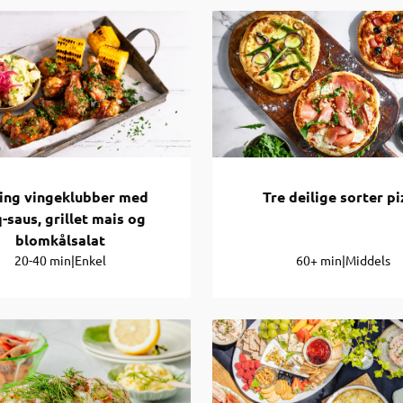
ling vingeklubber med
Tre deilige sorter pi
-saus, grillet mais og
blomkålsalat
20-40 min
|
Enkel
60+ min
|
Middels