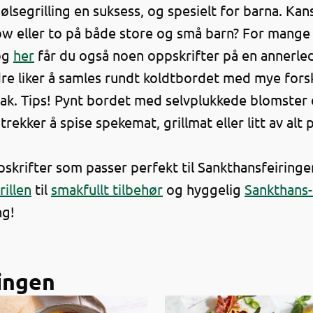
ølsegrilling en suksess, og spesielt for barna. Kan
w eller to på både store og små barn? For mange e
og
her
får du også noen oppskrifter på en annerle
e liker å samles rundt koldtbordet med mye forsk
ak. Tips! Pynt bordet med selvplukkede blomster 
ekker å spise spekemat, grillmat eller litt av alt
e.
skrifter som passer perfekt til Sankthansfeiringe
rillen
til
smakfullt tilbehør
og hyggelig
Sankthans-
ng!
ringen