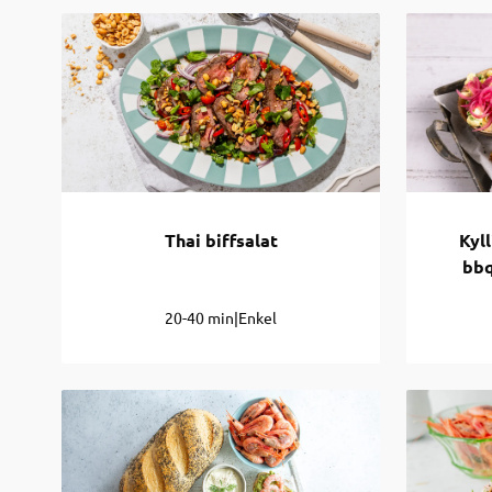
Thai biffsalat
Kyl
bbq
20-40 min
|
Enkel