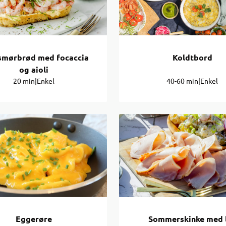
smørbrød med focaccia
Koldtbord
og aioli
20 min
|
Enkel
40-60 min
|
Enkel
Eggerøre
Sommerskinke med 