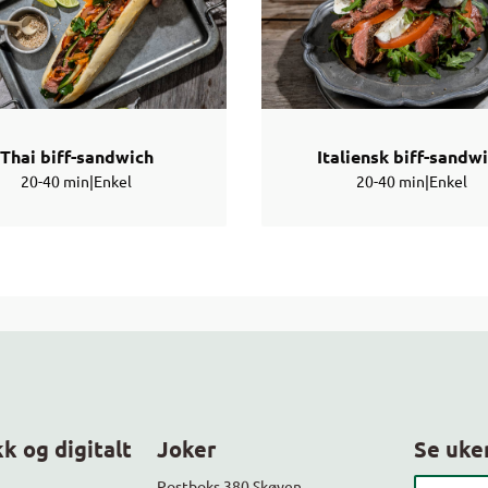
Thai biff-sandwich
Italiensk biff-sandw
20-40 min
|
Enkel
20-40 min
|
Enkel
k og digitalt
Joker
Se uke
Søk etter
Postboks 380 Skøyen