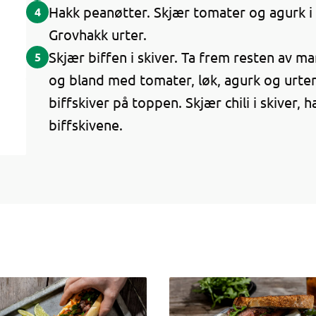
Hakk peanøtter. Skjær tomater og agurk i b
4
Grovhakk urter.
Skjær biffen i skiver. Ta frem resten av ma
5
og bland med tomater, løk, agurk og urter
biffskiver på toppen. Skjær chili i skiver,
biffskivene.