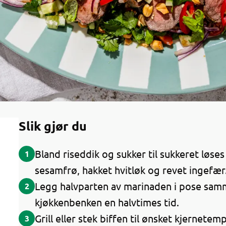
Slik gjør du
Bland riseddik og sukker til sukkeret løses
1
sesamfrø, hakket hvitløk og revet ingefær
Legg halvparten av marinaden i pose sam
2
kjøkkenbenken en halvtimes tid.
Grill eller stek biffen til ønsket kjernetem
3