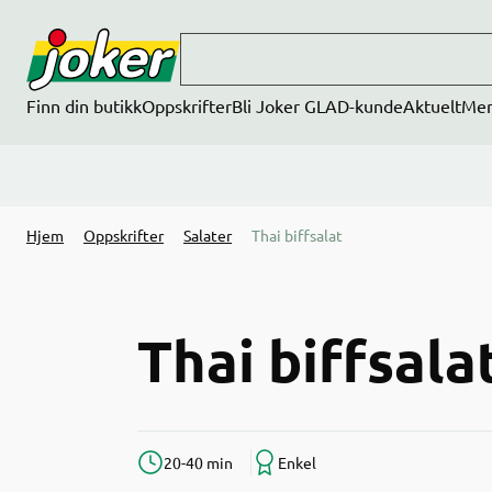
Hopp til hovedinnhold
Finn din butikk
Oppskrifter
Bli Joker GLAD-kunde
Aktuelt
Me
Hjem
Oppskrifter
Salater
Thai biffsalat
Thai biffsala
20-40 min
Enkel