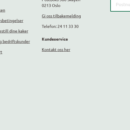
0213 Oslo
ken
Gi oss tilbakemelding
gsbetingelser
Telefon: 24 11 33 30
still dine kaker
Kundeservice
g bedriftskunder
Kontakt oss her
rt