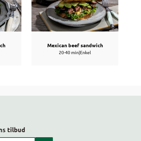
ich
Mexican beef sandwich
20-40 min
|
Enkel
ns tilbud
 kundeavis med postnummer