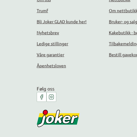
Trumf
Om nettbutik
Bli Joker GLAD kunde her!
Bruker- og sal
Nyhetsbrev
Kakebutikk - be
Ledige stillinger
Tilbakemeldin
Våre garantier
Bestill gaveko
Åpenhetsloven
Følg oss