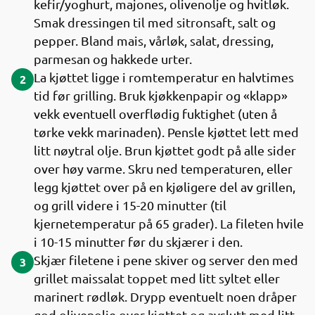
kefir/yoghurt, majones, olivenolje og hvitløk.
Smak dressingen til med sitronsaft, salt og
pepper. Bland mais, vårløk, salat, dressing,
parmesan og hakkede urter.
La kjøttet ligge i romtemperatur en halvtimes
2
tid før grilling. Bruk kjøkkenpapir og «klapp»
vekk eventuell overflødig fuktighet (uten å
tørke vekk marinaden). Pensle kjøttet lett med
litt nøytral olje. Brun kjøttet godt på alle sider
over høy varme. Skru ned temperaturen, eller
legg kjøttet over på en kjøligere del av grillen,
og grill videre i 15-20 minutter (til
kjernetemperatur på 65 grader). La fileten hvile
i 10-15 minutter før du skjærer i den.
Skjær filetene i pene skiver og server den med
3
grillet maissalat toppet med litt syltet eller
marinert rødløk. Drypp eventuelt noen dråper
god olivenolje over kjøttet og avslutt med litt