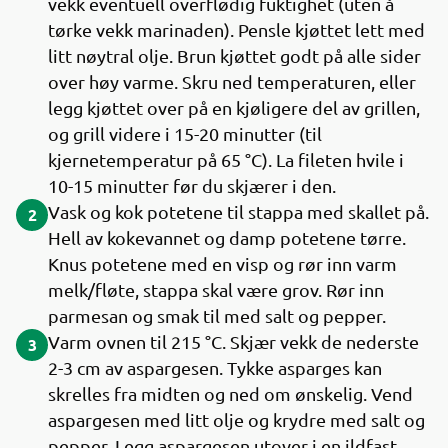
vekk eventuell overflødig fuktighet (uten å
tørke vekk marinaden). Pensle kjøttet lett med
litt nøytral olje. Brun kjøttet godt på alle sider
over høy varme. Skru ned temperaturen, eller
legg kjøttet over på en kjøligere del av grillen,
og grill videre i 15-20 minutter (til
kjernetemperatur på 65 °C). La fileten hvile i
10-15 minutter før du skjærer i den.
Vask og kok potetene til stappa med skallet på.
2
Hell av kokevannet og damp potetene tørre.
Knus potetene med en visp og rør inn varm
melk/fløte, stappa skal være grov. Rør inn
parmesan og smak til med salt og pepper.
Varm ovnen til 215 °C. Skjær vekk de nederste
3
2-3 cm av aspargesen. Tykke asparges kan
skrelles fra midten og ned om ønskelig. Vend
aspargesen med litt olje og krydre med salt og
pepper. Legg aspargesen utover i en ildfast