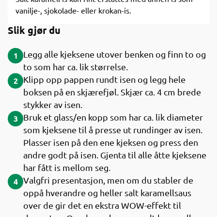
vanilje-, sjokolade- eller krokan-is.
Slik gjør du
Legg alle kjeksene utover benken og finn to og
1
to som har ca. lik størrelse.
Klipp opp pappen rundt isen og legg hele
2
boksen på en skjærefjøl. Skjær ca. 4 cm brede
stykker av isen.
Bruk et glass/en kopp som har ca. lik diameter
3
som kjeksene til å presse ut rundinger av isen.
Plasser isen på den ene kjeksen og press den
andre godt på isen. Gjenta til alle åtte kjeksene
har fått is mellom seg.
Valgfri presentasjon, men om du stabler de
4
oppå hverandre og heller salt karamellsaus
over de gir det en ekstra WOW-effekt til