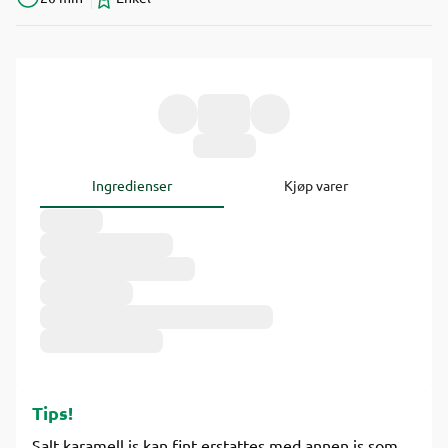
Ingredienser
Kjøp varer
Tips!
Salt karamell is kan fint erstattes med annen is som