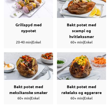
Grillspyd med
Bakt potet med
nypotet
scampi og
hvitløkssmør
20-40 min
|
Enkel
60+ min
|
Enkel
Bakt potet med
Bakt potet med
meksikanske smaker
røkelaks og eggerøre
60+ min
|
Enkel
60+ min
|
Enkel