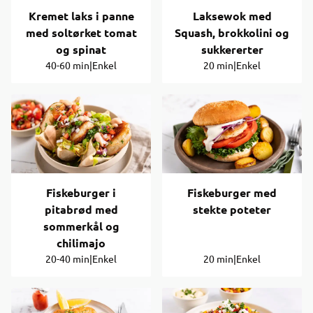
Kremet laks i panne
Laksewok med
med soltørket tomat
Squash, brokkolini og
og spinat
sukkererter
40-60 min
|
Enkel
20 min
|
Enkel
Fiskeburger i
Fiskeburger med
pitabrød med
stekte poteter
sommerkål og
chilimajo
20-40 min
|
Enkel
20 min
|
Enkel