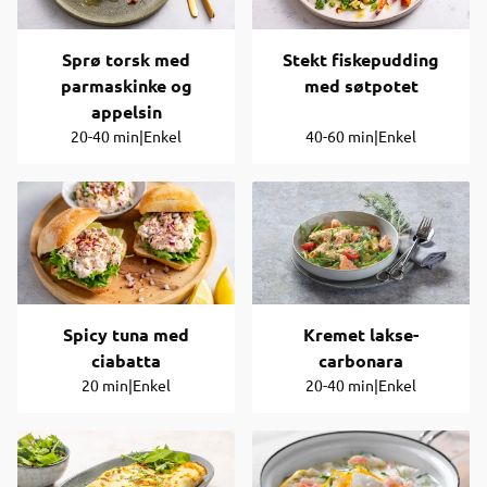
Sprø torsk med
Stekt fiskepudding
parmaskinke og
med søtpotet
appelsin
20-40 min
|
Enkel
40-60 min
|
Enkel
Spicy tuna med
Kremet lakse-
ciabatta
carbonara
20 min
|
Enkel
20-40 min
|
Enkel