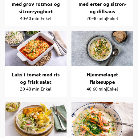
med grov rotmos og
med erter og sitron-
sitron-yoghurt
og dillsaus
40-60 min
|
Enkel
20-40 min
|
Enkel
Laks i tomat med ris
Hjemmelaget
og frisk salat
fiskesuppe
20-40 min
|
Enkel
40-60 min
|
Enkel