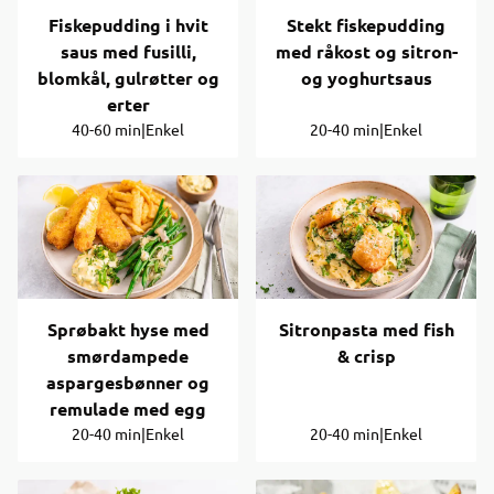
Fiskepudding i hvit
Stekt fiskepudding
saus med fusilli,
med råkost og sitron-
blomkål, gulrøtter og
og yoghurtsaus
erter
40-60 min
|
Enkel
20-40 min
|
Enkel
Sprøbakt hyse med
Sitronpasta med fish
smørdampede
& crisp
aspargesbønner og
remulade med egg
20-40 min
|
Enkel
20-40 min
|
Enkel