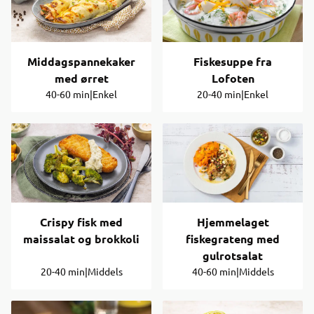
Middagspannekaker
Fiskesuppe fra
med ørret
Lofoten
40-60 min
|
Enkel
20-40 min
|
Enkel
Crispy fisk med
Hjemmelaget
maissalat og brokkoli
fiskegrateng med
gulrotsalat
20-40 min
|
Middels
40-60 min
|
Middels