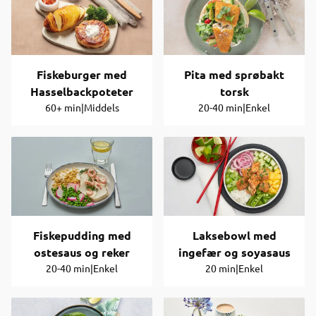
Fiskeburger med
Pita med sprøbakt
Hasselbackpoteter
torsk
60+ min
|
Middels
20-40 min
|
Enkel
Fiskepudding med
Laksebowl med
ostesaus og reker
ingefær og soyasaus
20-40 min
|
Enkel
20 min
|
Enkel