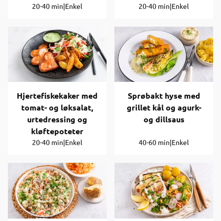
20-40 min
|
Enkel
20-40 min
|
Enkel
Hjertefiskekaker med
Sprøbakt hyse med
tomat- og løksalat,
grillet kål og agurk-
urtedressing og
og dillsaus
kløftepoteter
20-40 min
|
Enkel
40-60 min
|
Enkel