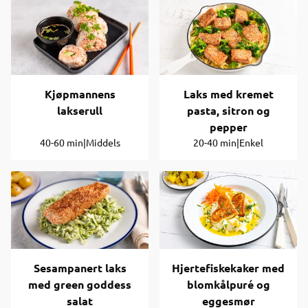
Kjøpmannens
Laks med kremet
lakserull
pasta, sitron og
pepper
40-60 min
|
Middels
20-40 min
|
Enkel
Sesampanert laks
Hjertefiskekaker med
med green goddess
blomkålpuré og
salat
eggesmør