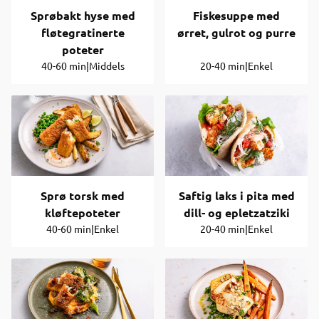
Sprøbakt hyse med
Fiskesuppe med
fløtegratinerte
ørret, gulrot og purre
poteter
40-60 min
|
Middels
20-40 min
|
Enkel
Sprø torsk med
Saftig laks i pita med
kløftepoteter
dill- og epletzatziki
40-60 min
|
Enkel
20-40 min
|
Enkel