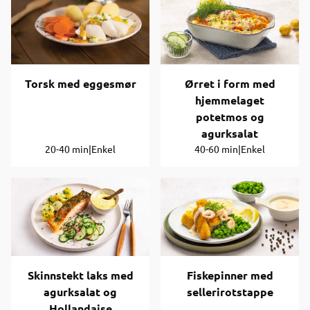
Torsk med eggesmør
Ørret i form med
hjemmelaget
potetmos og
agurksalat
20-40 min
|
Enkel
40-60 min
|
Enkel
Skinnstekt laks med
Fiskepinner med
agurksalat og
sellerirotstappe
Hollandaise