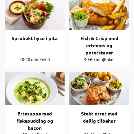
Sprøbakt hyse i pita
Fish & Crisp med
ertemos og
potetstaver
20-40 min
|
Enkel
40-60 min
|
Enkel
Ertesuppe med
Stekt ørret med
fiskepudding og
deilig tilbehør
bacon