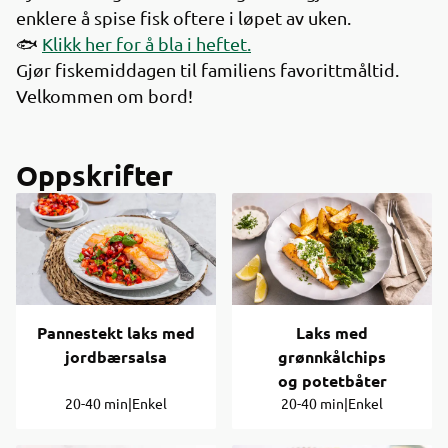
enklere å spise fisk oftere i løpet av uken.
🐟
Klikk her for å bla i heftet.
Gjør fiskemiddagen til familiens favorittmåltid.
Velkommen om bord!
Oppskrifter
Pannestekt laks med
Laks med
jordbærsalsa
grønnkålchips
og potetbåter
20-40 min
|
Enkel
20-40 min
|
Enkel