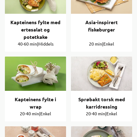
Kapteinens fylte med
Asia-inspirert
ertesalat og
fiskeburger
potetkake
40-60 min
|
Middels
20 min
|
Enkel
Kapteinens fylte i
Sprøbakt torsk med
wrap
karridressing
20-40 min
|
Enkel
20-40 min
|
Enkel