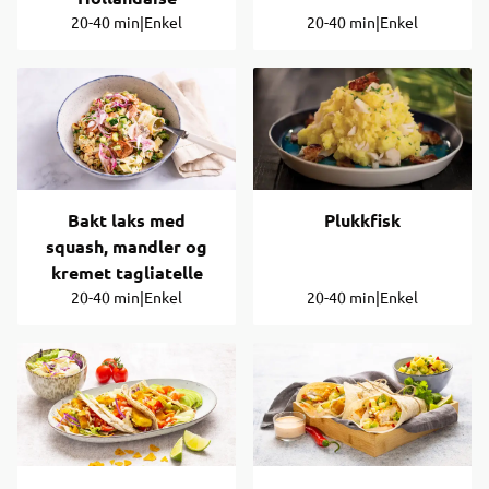
20-40 min
|
Enkel
20-40 min
|
Enkel
Bakt laks med
Plukkfisk
squash, mandler og
kremet tagliatelle
20-40 min
|
Enkel
20-40 min
|
Enkel