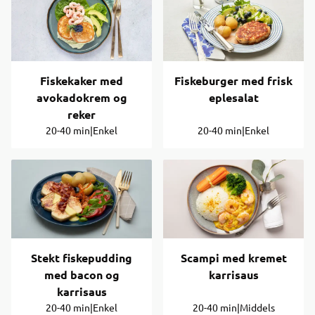
Fiskekaker med
Fiskeburger med frisk
avokadokrem og
eplesalat
reker
20-40 min
|
Enkel
20-40 min
|
Enkel
Stekt fiskepudding
Scampi med kremet
med bacon og
karrisaus
karrisaus
20-40 min
|
Enkel
20-40 min
|
Middels