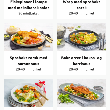
Fiskepinner i lompe
Wrap med sprøbakt
med meksikansk salat
torsk
20 min
|
Enkel
20-40 min
|
Enkel
Sprøbakt torsk med
Bakt ørret i kokos- og
sursøt saus
karrisaus
20-40 min
|
Enkel
20-40 min
|
Enkel