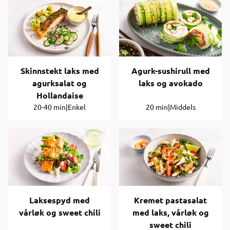
Skinnstekt laks med
Agurk-sushirull med
agurksalat og
laks og avokado
Hollandaise
20-40 min
|
Enkel
20 min
|
Middels
Laksespyd med
Kremet pastasalat
vårløk og sweet chili
med laks, vårløk og
sweet chili