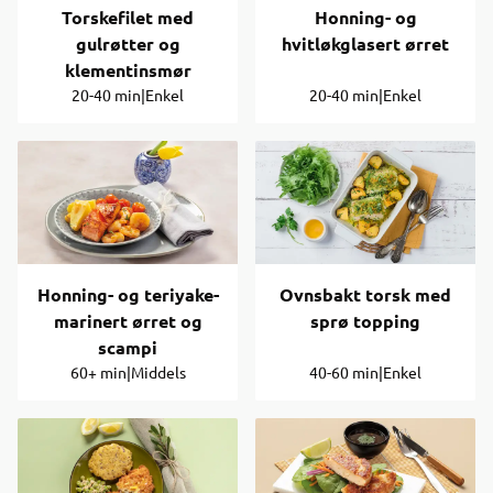
Torskefilet med
Honning- og
gulrøtter og
hvitløkglasert ørret
klementinsmør
20-40 min
|
Enkel
20-40 min
|
Enkel
Honning- og teriyake-
Ovnsbakt torsk med
marinert ørret og
sprø topping
scampi
60+ min
|
Middels
40-60 min
|
Enkel