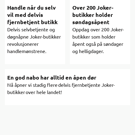
Handle når du selv
Over 200 Joker-
vil med delvis
butikker holder
fjernbetjent butikk
søndagsåpent
Delvis selvbetjente og
Oppdag over 200 Joker-
døgnåpne Joker-butikker
butikker som holder
revolusjonerer
åpent også på søndager
handlemønstrene.
og helligdager.
En god nabo har alltid en åpen dør
Nå åpner vi stadig flere delvis fjernbetjente Joker-
butikker over hele landet!