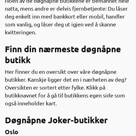
Noen av de døgnåpne butikkene er bemannet hele
natta, mens andre er delvis fjernbetjente: Du låser
deg enkelt inn med bankkort eller mobil, handler
som vanlig, og låser deg ut igjen ved å skanne
kvitteringen.
Finn din nærmeste døgnåpne
butikk
Her finner du en oversikt over våre døgnåpne
butikker. Kanskje ligger det en i nærheten av deg?
Oversikten er sortert etter fylke. Klikk på
butikknavnet for å gå til butikkens egen side som
også inneholder kart.
Døgnåpne Joker-butikker
Oslo