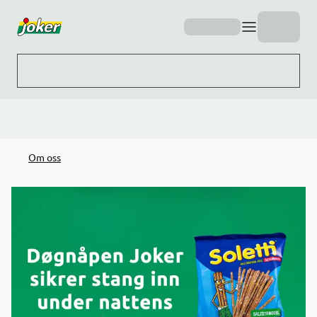
Hopp til hovedinnhold
Om oss