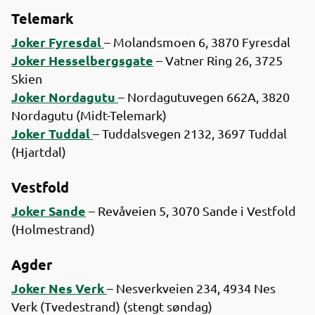
Telemark
Joker Fyresdal
– Molandsmoen 6, 3870 Fyresdal
Joker Hesselbergsgate
– Vatner Ring 26, 3725
Skien
Joker Nordagutu
– Nordagutuvegen 662A, 3820
Nordagutu (Midt-Telemark)
Joker Tuddal
– Tuddalsvegen 2132, 3697 Tuddal
(Hjartdal)
Vestfold
Joker Sande
– Revåveien 5, 3070 Sande i Vestfold
(Holmestrand)
Agder
Joker Nes Verk
– Nesverkveien 234, 4934 Nes
Verk (Tvedestrand) (stengt søndag)