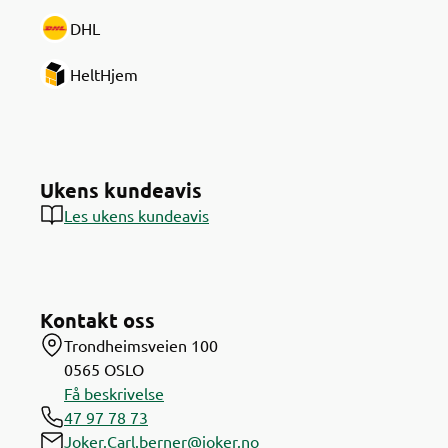
DHL
HeltHjem
Ukens kundeavis
Les ukens kundeavis
Kontakt oss
Trondheimsveien 100
0565
OSLO
Få beskrivelse
47 97 78 73
Joker.Carl.berner@joker.no