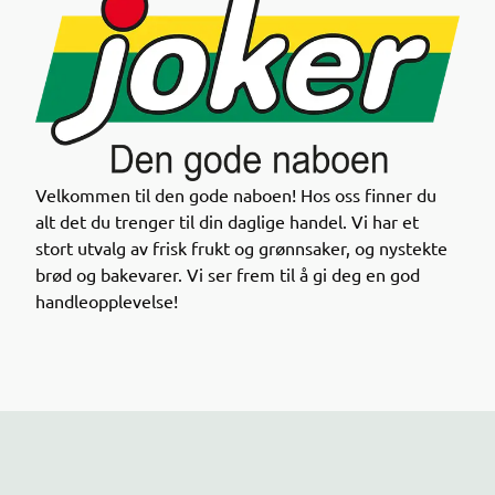
Nå kan du enkelt finne nedprisede datovarer i
Joker-appen!
Gjennom appen får du oversikt over varer med kort
holdbarhet til en lavere pris – en smart måte å
Velkommen til den gode naboen! Hos oss finner du
handle på både for lommeboka og miljøet.
alt det du trenger til din daglige handel. Vi har et
stort utvalg av frisk frukt og grønnsaker, og nystekte
Sjekk appen neste gang du handler og se hvilke
brød og bakevarer. Vi ser frem til å gi deg en god
nedsatte varer som finnes i dine nærmeste Joker-
handleopplevelse!
butikker!