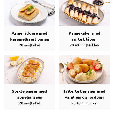
Arme riddere med
Pannekaker med
karamellisert banan
rørte blåbær
20 min
|
Enkel
20-40 min
|
Middels
Stekte pærer med
Friterte bananer med
appelsinsaus
vaniljeis og jordbær
20 min
|
Enkel
20-40 min
|
Enkel