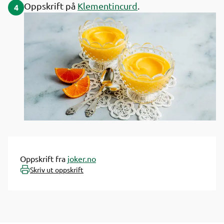
Oppskrift på
Klementincurd
.
4
Oppskrift fra
joker.no
Skriv ut oppskrift