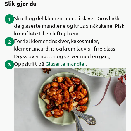
Slik gjør du
Skrell og del klementinene i skiver. Grovhakk
1
de glaserte mandlene og knus småkakene. Pisk
kremfløte til en luftig krem.
Fordel klementinskiver, kakesmuler,
2
klementincurd, is og krem lagvis i fire glass.
Dryss over nøtter og server med en gang.
Oppskrift på
Glaserte mandler
.
3