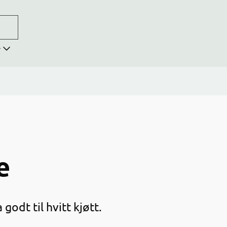
r
e
odt til hvitt kjøtt.