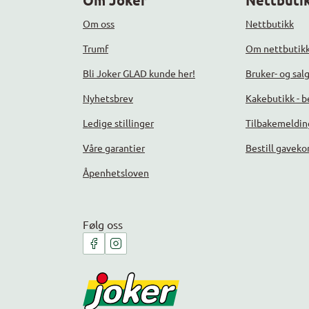
Om Joker
Nettbutik
Om oss
Nettbutikk
Trumf
Om nettbutik
Bli Joker GLAD kunde her!
Bruker- og sal
Nyhetsbrev
Kakebutikk - be
Ledige stillinger
Tilbakemeldin
Våre garantier
Bestill gaveko
Åpenhetsloven
Følg oss