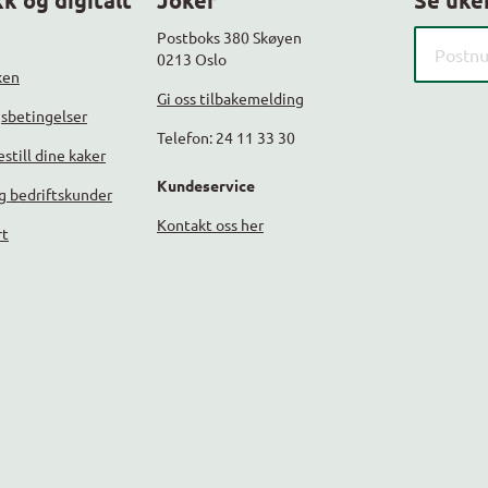
k og digitalt
Joker
Se uke
Søk etter
Postboks 380 Skøyen
0213 Oslo
ken
Gi oss tilbakemelding
gsbetingelser
Telefon: 24 11 33 30
still dine kaker
Kundeservice
g bedriftskunder
Kontakt oss her
rt