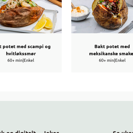
t potet med scampi og
Bakt potet med
hvitløkssmør
meksikanske smake
60+ min
|
Enkel
60+ min
|
Enkel