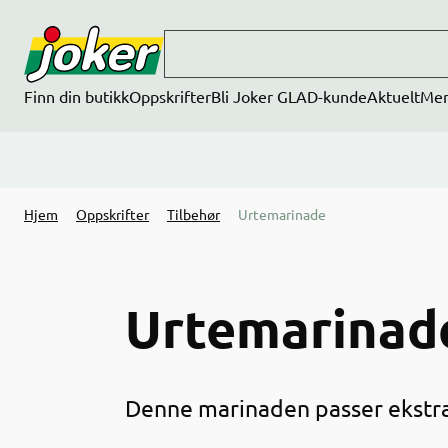
Hopp til hovedinnhold
Finn din butikk
Oppskrifter
Bli Joker GLAD-kunde
Aktuelt
Me
Hjem
Oppskrifter
Tilbehør
Urtemarinade
Urtemarinad
Denne marinaden passer ekstra g