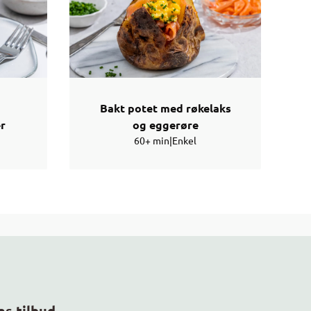
Bakt potet med røkelaks
r
og eggerøre
60+ min
|
Enkel