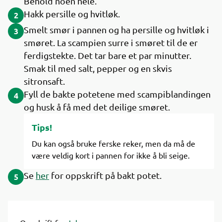
Behold noen hele.
Hakk persille og hvitløk.
2
Smelt smør i pannen og ha persille og hvitløk i
3
smøret. La scampien surre i smøret til de er
ferdigstekte. Det tar bare et par minutter.
Smak til med salt, pepper og en skvis
sitronsaft.
Fyll de bakte potetene med scampiblandingen
4
og husk å få med det deilige smøret.
Tips!
Du kan også bruke ferske reker, men da må de
være veldig kort i pannen for ikke å bli seige.
Se
her
for oppskrift på bakt potet.
5