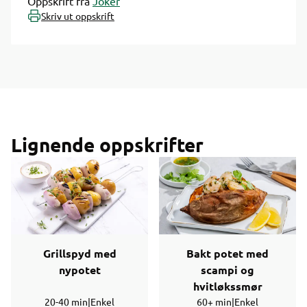
Oppskrift fra
Joker
Skriv ut oppskrift
Lignende oppskrifter
Grillspyd med
Bakt potet med
nypotet
scampi og
hvitløkssmør
20-40 min
|
Enkel
60+ min
|
Enkel