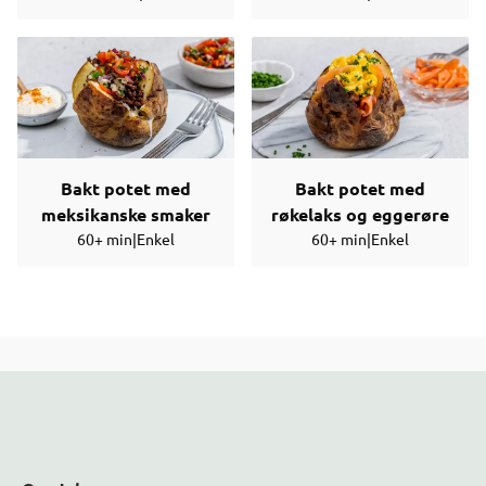
Bakt potet med
Bakt potet med
meksikanske smaker
røkelaks og eggerøre
60+ min
|
Enkel
60+ min
|
Enkel