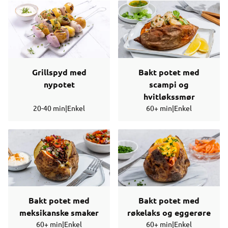
Grillspyd med
Bakt potet med
nypotet
scampi og
hvitløkssmør
20-40 min
|
Enkel
60+ min
|
Enkel
Bakt potet med
Bakt potet med
meksikanske smaker
røkelaks og eggerøre
60+ min
|
Enkel
60+ min
|
Enkel