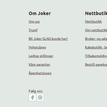
Om Joker
Nettbutik
Om oss
Nettbutikk
Trumf
Om nettbutik
Bli Joker GLAD kunde her!
Bruker- og sal
Nyhetsbrev
Kakebutikk - be
Ledige stillinger
Tilbakemeldin
Våre garantier
Bestill gaveko
Åpenhetsloven
Følg oss