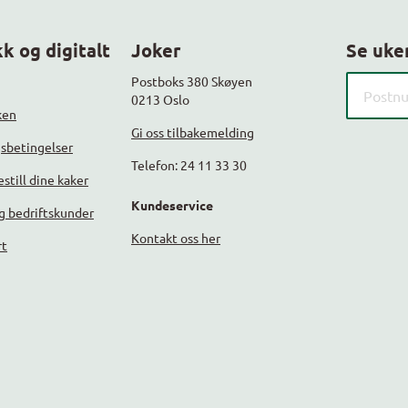
k og digitalt
Joker
Se uke
Søk etter
Postboks 380 Skøyen
0213 Oslo
ken
Gi oss tilbakemelding
gsbetingelser
Telefon: 24 11 33 30
still dine kaker
Kundeservice
g bedriftskunder
Kontakt oss her
rt