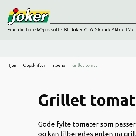
Hopp til hovedinnhold
Finn din butikk
Oppskrifter
Bli Joker GLAD-kunde
Aktuelt
Me
Hjem
Oppskrifter
Tilbehør
Grillet tomat
Grillet tomat
Gode fylte tomater som passer p
og kan tilberedes enten på gril