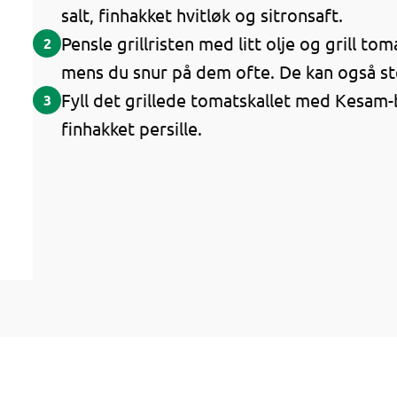
salt, finhakket hvitløk og sitronsaft.
Pensle grillristen med litt olje og grill t
2
mens du snur på dem ofte. De kan også ste
Fyll det grillede tomatskallet med Kesam-
3
finhakket persille.