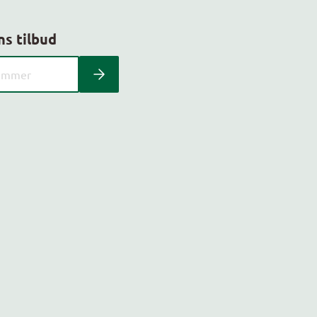
ns tilbud
 kundeavis med postnummer