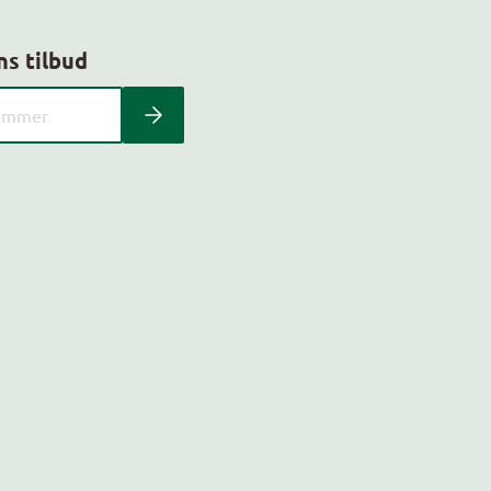
ns tilbud
 kundeavis med postnummer