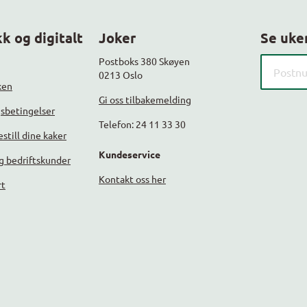
k og digitalt
Joker
Se uke
Søk etter
Postboks 380 Skøyen
0213 Oslo
ken
Gi oss tilbakemelding
gsbetingelser
Telefon: 24 11 33 30
still dine kaker
Kundeservice
g bedriftskunder
Kontakt oss her
rt