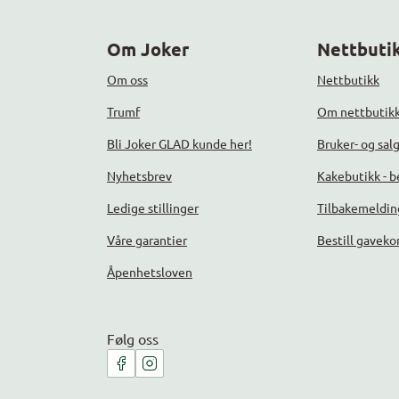
Om Joker
Nettbutik
Om oss
Nettbutikk
Trumf
Om nettbutik
Bli Joker GLAD kunde her!
Bruker- og sal
Nyhetsbrev
Kakebutikk - be
Ledige stillinger
Tilbakemeldin
Våre garantier
Bestill gaveko
Åpenhetsloven
Følg oss