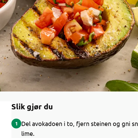
Slik gjør du
Del avokadoen i to, fjern steinen og gni sn
1
lime.