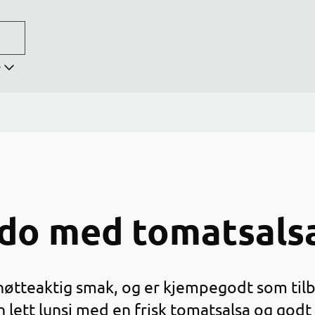
r
ado med tomatsals
 nøtteaktig smak, og er kjempegodt som tilb
en lett lunsj med en frisk tomatsalsa og godt