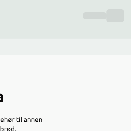
a
ehør til annen
 brød.