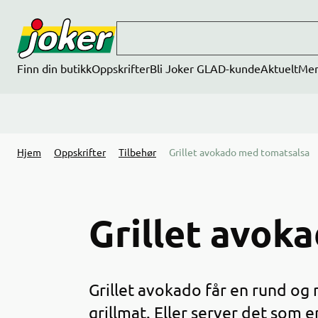
Hopp til hovedinnhold
Finn din butikk
Oppskrifter
Bli Joker GLAD-kunde
Aktuelt
Me
Hjem
Oppskrifter
Tilbehør
Grillet avokado med tomatsalsa
Grillet avok
Grillet avokado får en rund og
grillmat. Eller server det som 