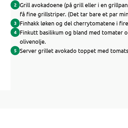
Grill avokadoene (på grill eller i en grill
2
få fine grillstriper. (Det tar bare et par mi
Finhakk løken og del cherrytomatene i fire
3
Finkutt basilikum og bland med tomater og
4
olivenolje.
Server grillet avokado toppet med tomats
5