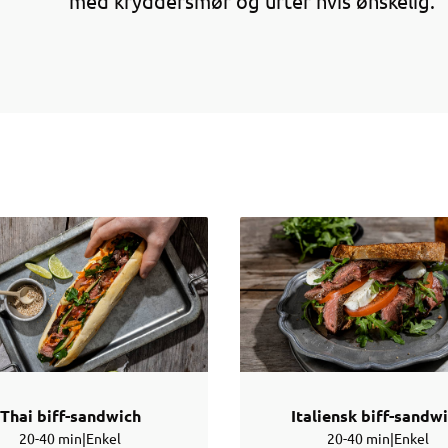
med kryddersmør og urter hvis ønskelig.
Thai biff-sandwich
Italiensk biff-sandw
20-40 min
|
Enkel
20-40 min
|
Enkel