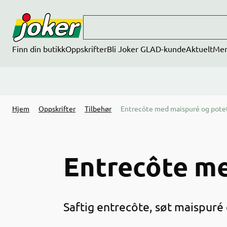
Hopp til hovedinnhold
Finn din butikk
Oppskrifter
Bli Joker GLAD-kunde
Aktuelt
Me
Hjem
Oppskrifter
Tilbehør
Entrecôte med maispuré og pot
Entrecôte m
Saftig entrecôte, søt maispur