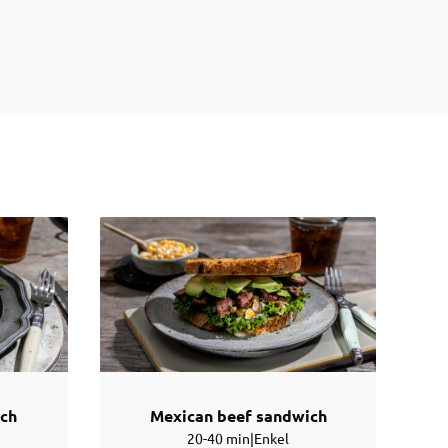
ich
Mexican beef sandwich
20-40 min
|
Enkel