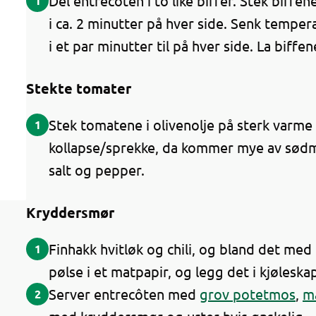
Del entrecôten i to like biffer. Stek biffen
1
i ca. 2 minutter på hver side. Senk tempe
i et par minutter til på hver side. La biffen
Stekte tomater
Stek tomatene i olivenolje på sterk varme
1
kollapse/sprekke, da kommer mye av sødm
salt og pepper.
Kryddersmør
Finhakk hvitløk og chili, og bland det med
1
pølse i et matpapir, og legg det i kjøleskap
Server entrecôten med
grov potetmos
,
m
2