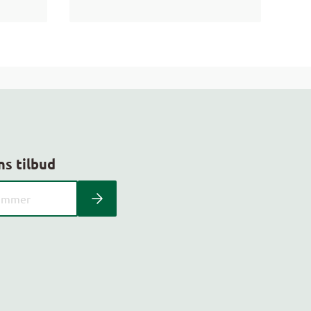
ns tilbud
 kundeavis med postnummer