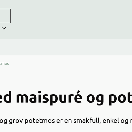
r
etmos
ed maispuré og po
é og grov potetmos er en smakfull, enkel o