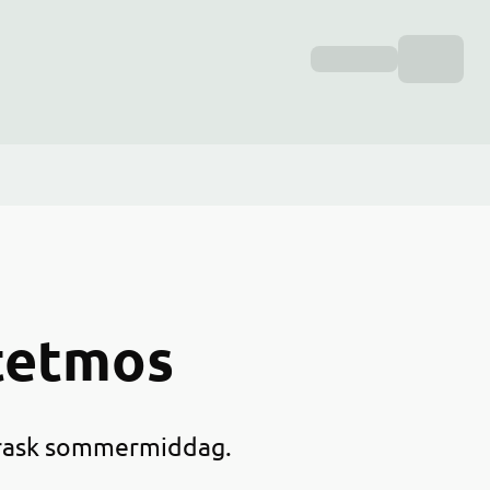
tetmos
g rask sommermiddag.