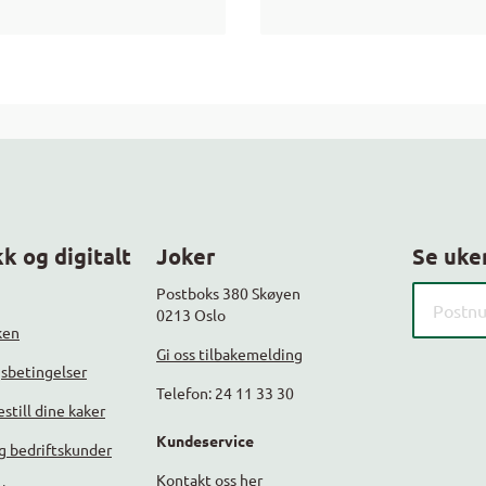
k og digitalt
Joker
Se uke
Søk etter
Postboks 380 Skøyen
0213 Oslo
ken
Gi oss tilbakemelding
gsbetingelser
Telefon: 24 11 33 30
still dine kaker
Kundeservice
g bedriftskunder
Kontakt oss her