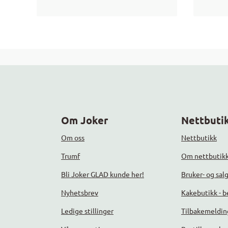
Om Joker
Nettbutik
Om oss
Nettbutikk
Trumf
Om nettbutik
Bli Joker GLAD kunde her!
Bruker- og sal
Nyhetsbrev
Kakebutikk - be
Ledige stillinger
Tilbakemeldin