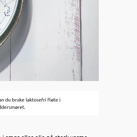
n du bruke laktosefri fløte i
ddersmøret.