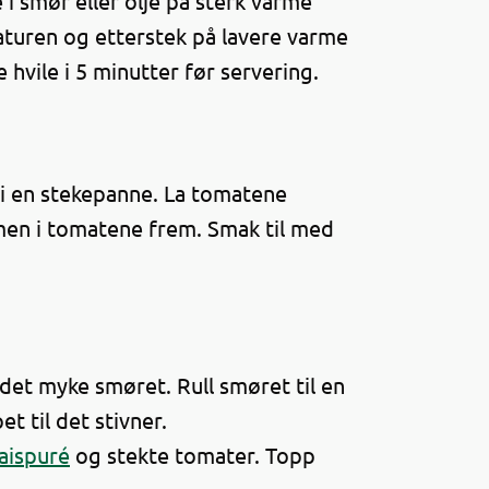
e i smør eller olje på sterk varme
raturen og etterstek på lavere varme
e hvile i 5 minutter før servering.
 i en stekepanne. La tomatene
en i tomatene frem. Smak til med
 det myke smøret. Rull smøret til en
et til det stivner.
aispuré
og stekte tomater. Topp