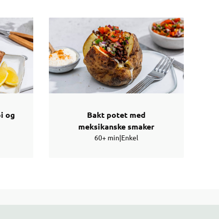
i og
Bakt potet med
meksikanske smaker
60+ min
|
Enkel