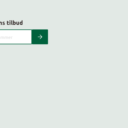
ns tilbud
 kundeavis med postnummer