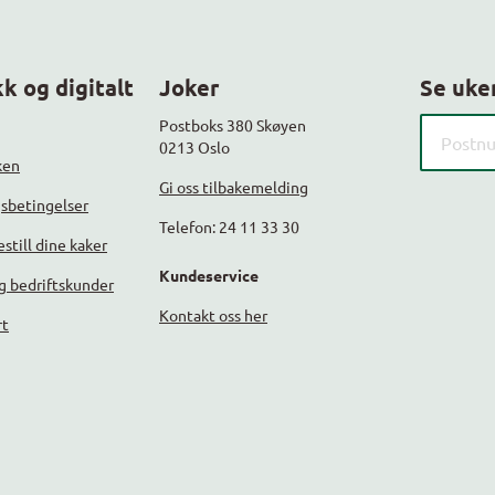
k og digitalt
Joker
Se uke
Søk etter
Postboks 380 Skøyen
0213 Oslo
ken
Gi oss tilbakemelding
gsbetingelser
Telefon: 24 11 33 30
still dine kaker
Kundeservice
g bedriftskunder
Kontakt oss her
rt