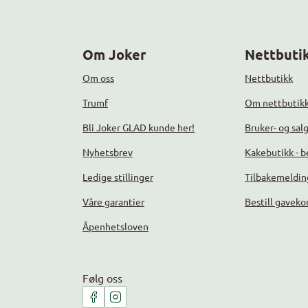
Om Joker
Nettbutik
Om oss
Nettbutikk
Trumf
Om nettbutik
Bli Joker GLAD kunde her!
Bruker- og sal
Nyhetsbrev
Kakebutikk - be
Ledige stillinger
Tilbakemeldin
Våre garantier
Bestill gaveko
Åpenhetsloven
Følg oss