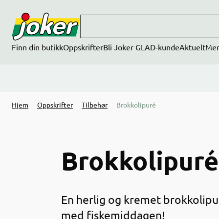
Hopp til hovedinnhold
Finn din butikk
Oppskrifter
Bli Joker GLAD-kunde
Aktuelt
Me
Hjem
Oppskrifter
Tilbehør
Brokkolipuré
Brokkolipuré
En herlig og kremet brokkolipu
med fiskemiddagen!