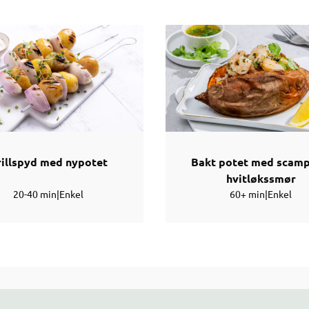
rillspyd med nypotet
Bakt potet med scamp
hvitløkssmør
20-40 min
|
Enkel
60+ min
|
Enkel