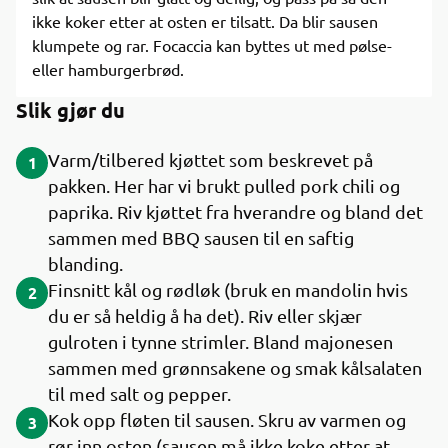
ikke koker etter at osten er tilsatt. Da blir sausen
klumpete og rar. Focaccia kan byttes ut med pølse-
eller hamburgerbrød.
Slik gjør du
Varm/tilbered kjøttet som beskrevet på
1
pakken. Her har vi brukt pulled pork chili og
paprika. Riv kjøttet fra hverandre og bland det
sammen med BBQ sausen til en saftig
blanding.
Finsnitt kål og rødløk (bruk en mandolin hvis
2
du er så heldig å ha det). Riv eller skjær
gulroten i tynne strimler. Bland majonesen
sammen med grønnsakene og smak kålsalaten
til med salt og pepper.
Kok opp fløten til sausen. Skru av varmen og
3
rør inn osten (sausen må ikke koke etter at