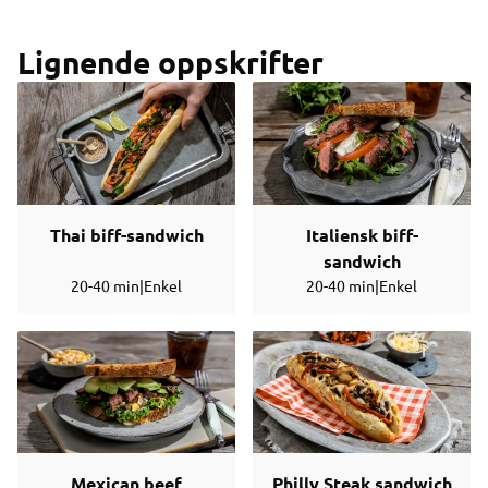
Lignende oppskrifter
Thai biff-sandwich
Italiensk biff-
sandwich
20-40 min
|
Enkel
20-40 min
|
Enkel
Mexican beef
Philly Steak sandwich