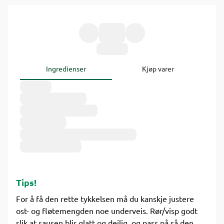
Ingredienser
Kjøp varer
Tips!
For å få den rette tykkelsen må du kanskje justere
ost- og fløtemengden noe underveis. Rør/visp godt
slik at sausen blir glatt og deilig, og pass på så den