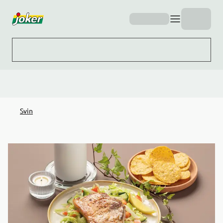
Hopp til hovedinnhold
Svin