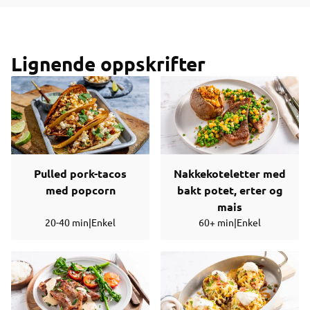
Lignende oppskrifter
Pulled pork-tacos
Nakkekoteletter med
med popcorn
bakt potet, erter og
mais
20-40 min
|
Enkel
60+ min
|
Enkel