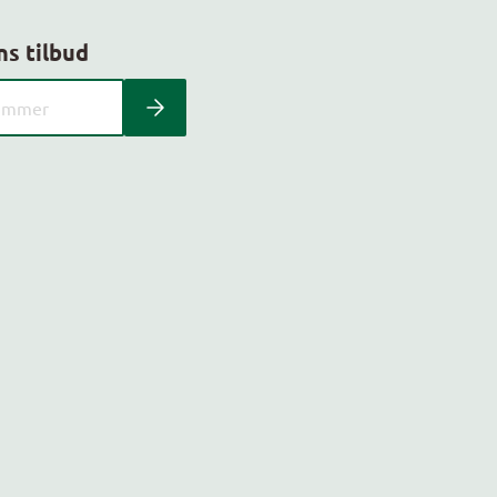
ns tilbud
 kundeavis med postnummer