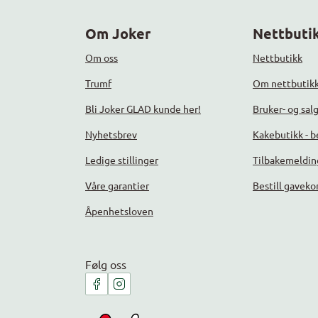
Om Joker
Nettbutik
Om oss
Nettbutikk
Trumf
Om nettbutik
Bli Joker GLAD kunde her!
Bruker- og sal
Nyhetsbrev
Kakebutikk - be
Ledige stillinger
Tilbakemeldin
Våre garantier
Bestill gaveko
Åpenhetsloven
Følg oss