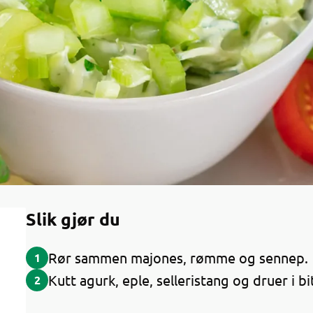
Slik gjør du
Rør sammen majones, rømme og sennep.
1
Kutt agurk, eple, selleristang og druer i b
2