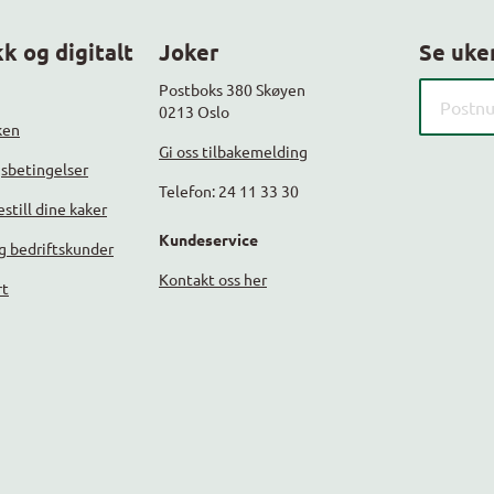
k og digitalt
Joker
Se uke
Søk etter
Postboks 380 Skøyen
0213 Oslo
ken
Gi oss tilbakemelding
gsbetingelser
Telefon: 24 11 33 30
still dine kaker
Kundeservice
g bedriftskunder
Kontakt oss her
rt