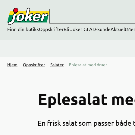
Hopp til hovedinnhold
Finn din butikk
Oppskrifter
Bli Joker GLAD-kunde
Aktuelt
Me
Hjem
Oppskrifter
Salater
Eplesalat med druer
Eplesalat me
En frisk salat som passer både til