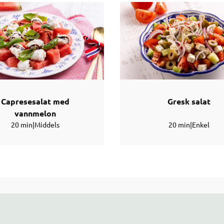
Capresesalat med
Gresk salat
vannmelon
20 min
|
Middels
20 min
|
Enkel