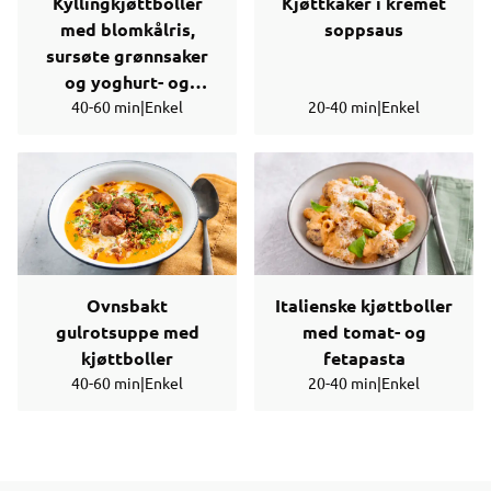
Kyllingkjøttboller
Kjøttkaker i kremet
med blomkålris,
soppsaus
sursøte grønnsaker
og yoghurt- og
40-60 min
chilisaus
|
Enkel
20-40 min
|
Enkel
Ovnsbakt
Italienske kjøttboller
gulrotsuppe med
med tomat- og
kjøttboller
fetapasta
40-60 min
|
Enkel
20-40 min
|
Enkel