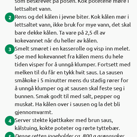
som beskrevet på posen. Kok potetene møre i
lettsaltet vann.
Rens og del kålen i jevne biter. Kok kålen mør i
2
lettsaltet vann, ikke bruk for mye vann, det skal
bare dekke kålen. Ta vare på 2,5 dl av
kokevannet når du heller av kålen.
Smelt smøret i en kasserolle og visp inn melet.
3
Spe med kokevannet fra kålen mens du hele
tiden visper for å unngå klumper. Fortsett med
melken til du får en tykk hvit saus. La sausen
småkoke i 5 minutter mens du stadig rører for
å unngå klumper og at sausen skal feste seg i
bunnen. Smak godt til med salt, pepper og
muskat. Ha kålen over i sausen og la det bli
gjennomvarmt.
Server stekte kjøttkaker med brun saus,
4
kålstuing, kokte poteter og rørte tyttebær.
Denne retten inneholder ca. 800 g grønnsaker.
5