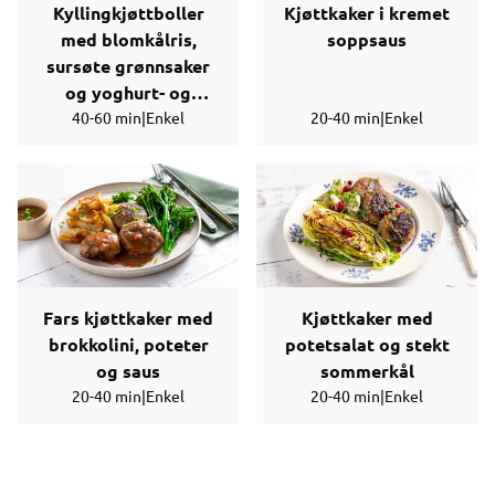
Kyllingkjøttboller
Kjøttkaker i kremet
med blomkålris,
soppsaus
sursøte grønnsaker
og yoghurt- og
40-60 min
chilisaus
|
Enkel
20-40 min
|
Enkel
Fars kjøttkaker med
Kjøttkaker med
brokkolini, poteter
potetsalat og stekt
og saus
sommerkål
20-40 min
|
Enkel
20-40 min
|
Enkel