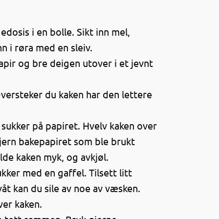
edosis i en bolle. Sikt inn mel,
n i røra med en sleiv.
ir og bre deigen utover i et jevnt
Oversteker du kaken har den lettere
 sukker på papiret. Hvelv kaken over
fjern bakepapiret som ble brukt
lde kaken myk, og avkjøl.
er med en gaffel. Tilsett litt
våt kan du sile av noe av væsken.
ver kaken.