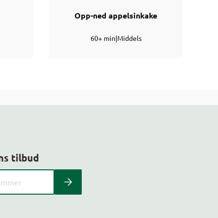
Opp-ned appelsinkake
60+ min
|
Middels
ns tilbud
 kundeavis med postnummer