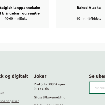
talgisk langpannekake
Baked Alaska
 bringebær og vanilje
40-60 min
|
Enkel
60+ min
|
Middels
k og digitalt
Joker
Se uke
Søk etter
Postboks 380 Skøyen
0213 Oslo
ken
Gi oss tilbakemelding
gsbetingelser