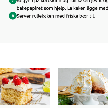
Begynn på kortsiden og rull kaken jevnt o
7
bakepapiret som hjelp. La kaken ligge med
Server rullekaken med friske bær til.
8