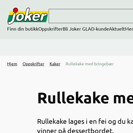
Hopp til hovedinnhold
Finn din butikk
Oppskrifter
Bli Joker GLAD-kunde
Aktuelt
Me
Hjem
Oppskrifter
Kaker
Rullekake med bringebær
Rullekake m
Rullekake lages i en fei og du 
vinner på dessertbordet.