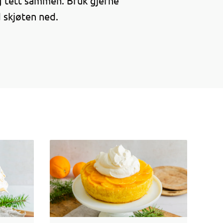
g tett sammen. Bruk gjerne
 skjøten ned.