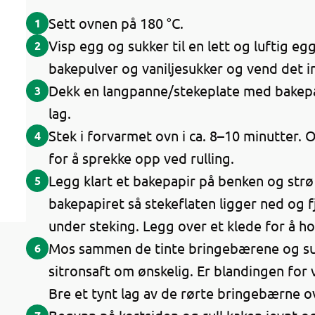
Sett ovnen på 180 °C.
1
Visp egg og sukker til en lett og luftig egg
2
bakepulver og vaniljesukker og vend det in
Dekk en langpanne/stekeplate med bakepap
3
lag.
Stek i forvarmet ovn i ca. 8–10 minutter. 
4
for å sprekke opp ved rulling.
Legg klart et bakepapir på benken og strø
5
bakepapiret så stekeflaten ligger ned og 
under steking. Legg over et klede for å ho
Mos sammen de tinte bringebærene og sukk
6
sitronsaft om ønskelig. Er blandingen for 
Bre et tynt lag av de rørte bringebærne o