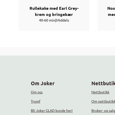
Rullekake med Earl Grey-
Nos
krem og bringebær
med
40-60 min
|
Middels
Om Joker
Nettbutik
Om oss
Nettbutikk
Trumf
Om nettbutik
Bli Joker GLAD kunde her!
Bruker- og sal