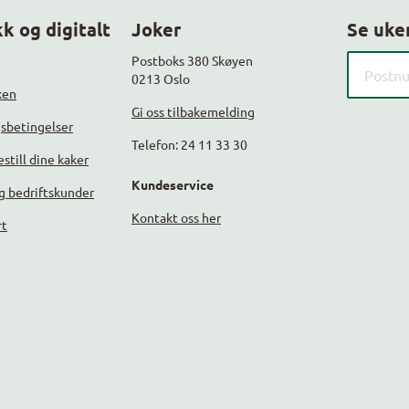
k og digitalt
Joker
Se uke
Søk etter
Postboks 380 Skøyen
0213 Oslo
ken
Gi oss tilbakemelding
gsbetingelser
Telefon: 24 11 33 30
still dine kaker
Kundeservice
g bedriftskunder
Kontakt oss her
rt