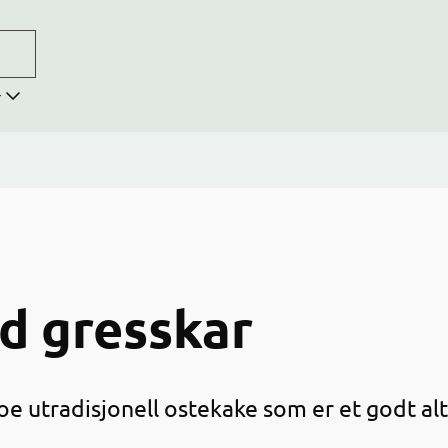
r
d gresskar
e utradisjonell ostekake som er et godt alt