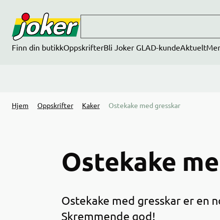
Hopp til hovedinnhold
Finn din butikk
Oppskrifter
Bli Joker GLAD-kunde
Aktuelt
Me
Hjem
Oppskrifter
Kaker
Ostekake med gresskar
Ostekake me
Ostekake med gresskar er en no
Skremmende god!