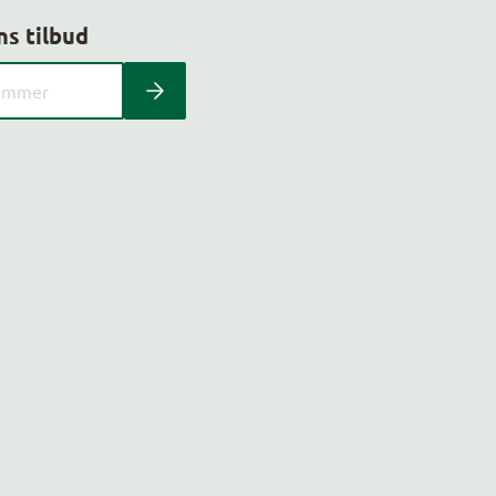
ns tilbud
 kundeavis med postnummer