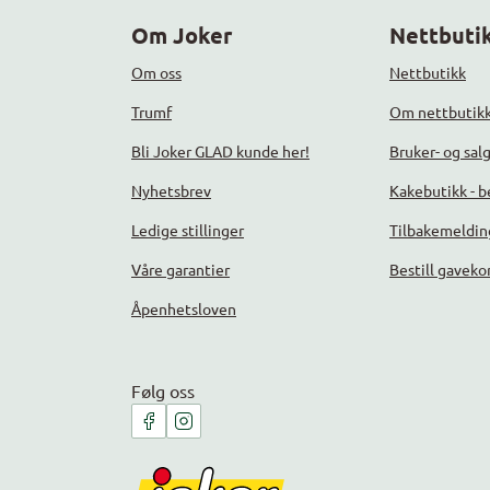
Om Joker
Nettbutik
Om oss
Nettbutikk
Trumf
Om nettbutik
Bli Joker GLAD kunde her!
Bruker- og sal
Nyhetsbrev
Kakebutikk - be
Ledige stillinger
Tilbakemeldin
Våre garantier
Bestill gaveko
Åpenhetsloven
Følg oss