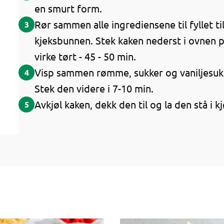
en smurt form.
Rør sammen alle ingrediensene til fyllet ti
3
kjeksbunnen. Stek kaken nederst i ovnen på 
virke tørt - 45 - 50 min.
Visp sammen rømme, sukker og vaniljesukk
4
Stek den videre i 7-10 min.
Avkjøl kaken, dekk den til og la den stå i k
5