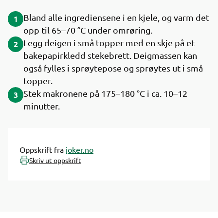
Bland alle ingrediensene i en kjele, og varm det
1
opp til 65–70 °C under omrøring.
Legg deigen i små topper med en skje på et
2
bakepapirkledd stekebrett. Deigmassen kan
også fylles i sprøytepose og sprøytes ut i små
topper.
Stek makronene på 175–180 °C i ca. 10–12
3
minutter.
Oppskrift fra
joker.no
Skriv ut oppskrift