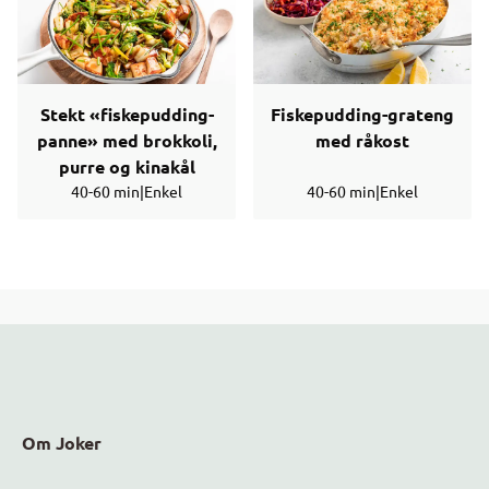
Stekt «fiskepudding-
Fiskepudding-grateng
panne» med brokkoli,
med råkost
purre og kinakål
40-60 min
|
Enkel
40-60 min
|
Enkel
Om Joker