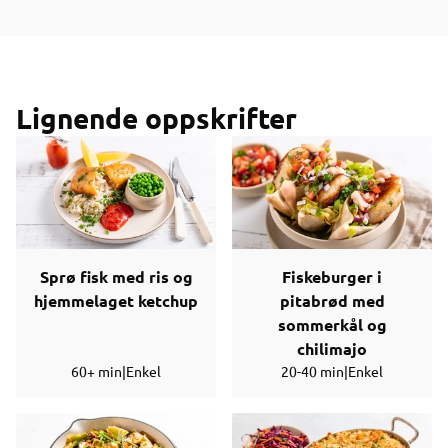
Lignende oppskrifter
Sprø fisk med ris og
Fiskeburger i
hjemmelaget ketchup
pitabrød med
sommerkål og
chilimajo
60+ min
|
Enkel
20-40 min
|
Enkel