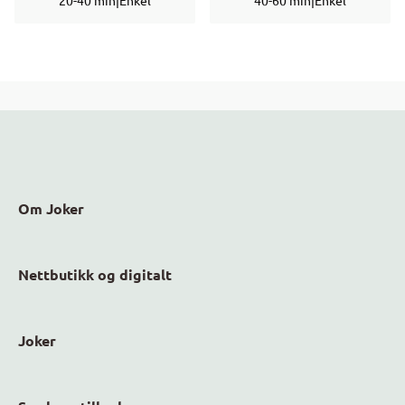
20-40 min
|
Enkel
40-60 min
|
Enkel
Om Joker
Nettbutikk og digitalt
Joker