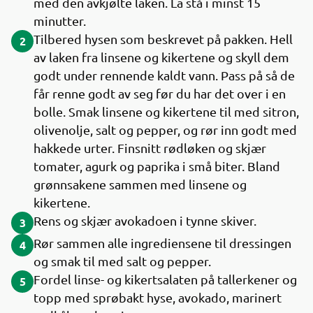
med den avkjølte laken. La stå i minst 15
minutter.
Tilbered hysen som beskrevet på pakken. Hell
2
av laken fra linsene og kikertene og skyll dem
godt under rennende kaldt vann. Pass på så de
får renne godt av seg før du har det over i en
bolle. Smak linsene og kikertene til med sitron,
olivenolje, salt og pepper, og rør inn godt med
hakkede urter. Finsnitt rødløken og skjær
tomater, agurk og paprika i små biter. Bland
grønnsakene sammen med linsene og
kikertene.
Rens og skjær avokadoen i tynne skiver.
3
Rør sammen alle ingrediensene til dressingen
4
og smak til med salt og pepper.
Fordel linse- og kikertsalaten på tallerkener og
5
topp med sprøbakt hyse, avokado, marinert