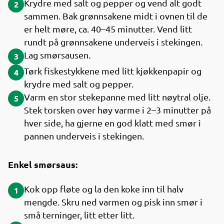
Krydre med salt og pepper og vend alt godt
2
sammen. Bak grønnsakene midt i ovnen til de
er helt møre, ca. 40–45 minutter. Vend litt
rundt på grønnsakene underveis i stekingen.
Lag smørsausen.
3
Tørk fiskestykkene med litt kjøkkenpapir og
4
krydre med salt og pepper.
Varm en stor stekepanne med litt nøytral olje.
5
Stek torsken over høy varme i 2­­–3 minutter på
hver side, ha gjerne en god klatt med smør i
pannen underveis i stekingen.
Enkel smørsaus:
Kok opp fløte og la den koke inn til halv
1
mengde. Skru ned varmen og pisk inn smør i
små terninger, litt etter litt.