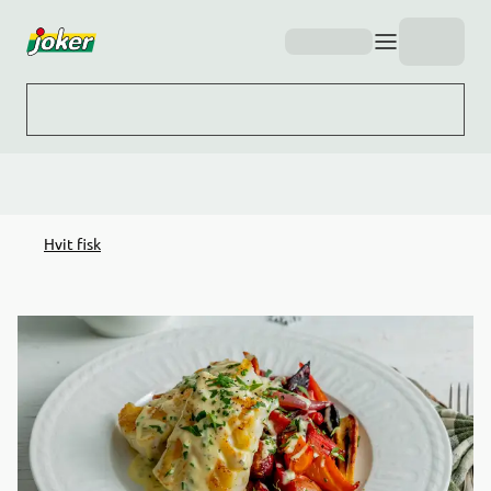
Hopp til hovedinnhold
Hvit fisk