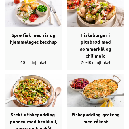
Sprø fisk med ris og
Fiskeburger i
hjemmelaget ketchup
pitabrød med
sommerkål og
chilimajo
60+ min
|
Enkel
20-40 min
|
Enkel
Stekt «fiskepudding-
Fiskepudding-grateng
panne» med brokkoli,
med råkost
purre og kinakål