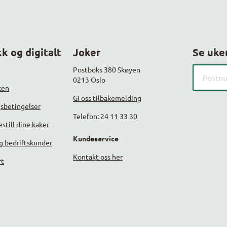
k og digitalt
Joker
Se uke
Søk etter
Postboks 380 Skøyen
0213 Oslo
ken
Gi oss tilbakemelding
gsbetingelser
Telefon: 24 11 33 30
still dine kaker
Kundeservice
g bedriftskunder
Kontakt oss her
rt