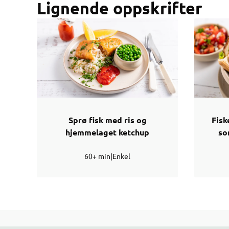
Lignende oppskrifter
Sprø fisk med ris og
Fisk
hjemmelaget ketchup
so
60+ min
|
Enkel