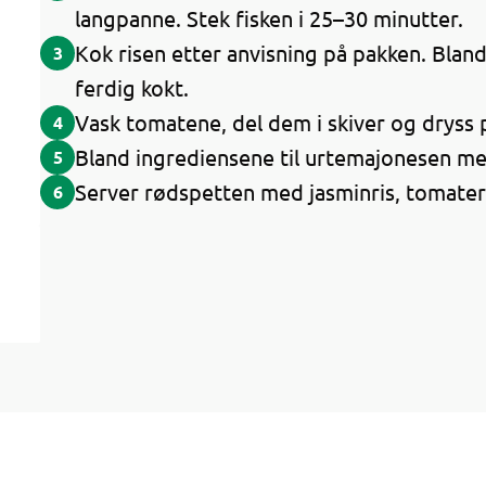
langpanne. Stek fisken i 25–30 minutter.
Kok risen etter anvisning på pakken. Bland 
3
ferdig kokt.
Vask tomatene, del dem i skiver og dryss 
4
Bland ingrediensene til urtemajonesen me
5
Server rødspetten med jasminris, tomate
6