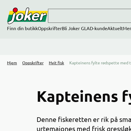
Hopp til hovedinnhold
Finn din butikk
Oppskrifter
Bli Joker GLAD-kunde
Aktuelt
Me
Hjem
Oppskrifter
Hvit fisk
Kapteinens fylte rødspette med 
Kapteinens f
Denne fiskeretten er rik på sma
urtemajones med frisk gressløk