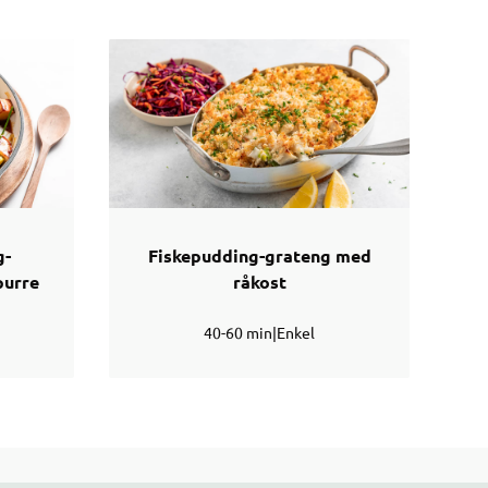
g-
Fiskepudding-grateng med
purre
råkost
40-60 min
|
Enkel