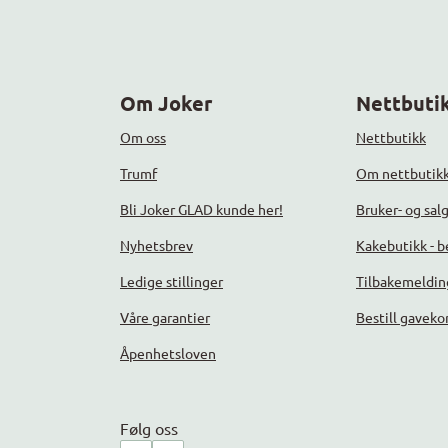
Om Joker
Nettbutik
Om oss
Nettbutikk
Trumf
Om nettbutik
Bli Joker GLAD kunde her!
Bruker- og sal
Nyhetsbrev
Kakebutikk - be
Ledige stillinger
Tilbakemeldin
Våre garantier
Bestill gaveko
Åpenhetsloven
Følg oss