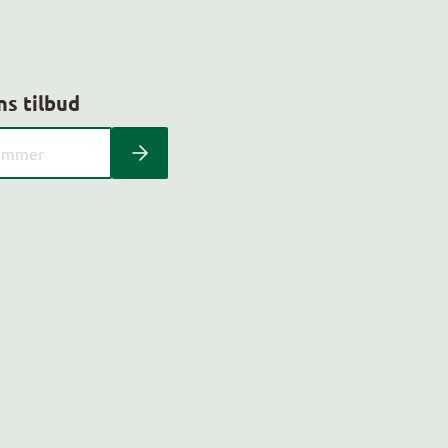
ns tilbud
 kundeavis med postnummer