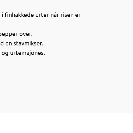
i finhakkede urter når risen er
pepper over.
d en stavmikser.
r og urtemajones.