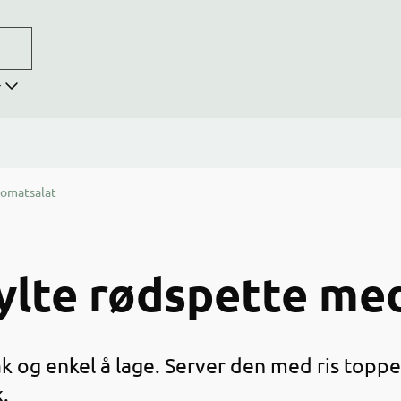
r
tomatsalat
ylte rødspette me
k og enkel å lage. Server den med ris toppe
.