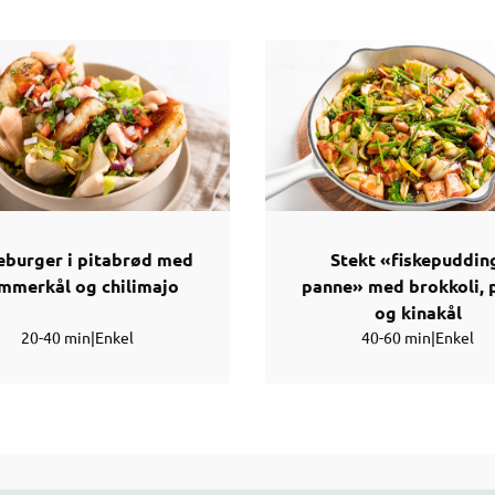
eburger i pitabrød med
Stekt «fiskepuddin
mmerkål og chilimajo
panne» med brokkoli, 
og kinakål
20-40 min
|
Enkel
40-60 min
|
Enkel