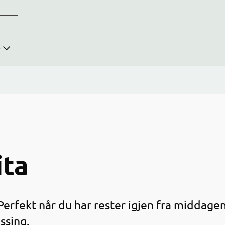
r
ita
Perfekt når du har rester igjen fra middage
ssing.