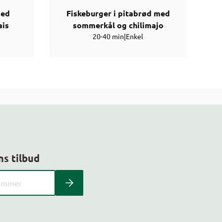
med
Fiskeburger i pitabrød med
ais
sommerkål og chilimajo
20-40 min
|
Enkel
ns tilbud
 kundeavis med postnummer