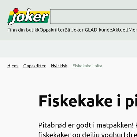
Hopp til hovedinnhold
Finn din butikk
Oppskrifter
Bli Joker GLAD-kunde
Aktuelt
Me
Hjem
Oppskrifter
Hvit fisk
Fiskekake i pita
Fiskekake i p
Pitabrød er godt i matpakken! 
fiskekaker og deilig yoghurtdre