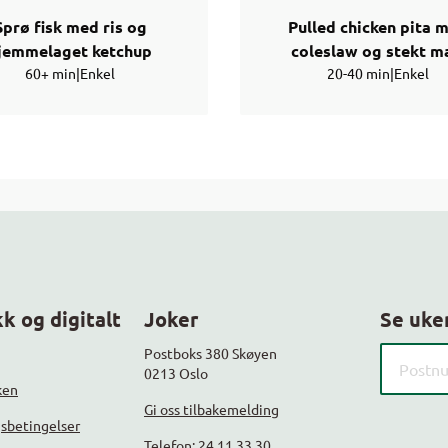
Sprø fisk med ris og
Pulled chicken pita 
jemmelaget ketchup
coleslaw og stekt m
60+ min
|
Enkel
20-40 min
|
Enkel
k og digitalt
Joker
Se uke
Søk etter
Postboks 380 Skøyen
0213 Oslo
ken
Gi oss tilbakemelding
gsbetingelser
Telefon: 24 11 33 30