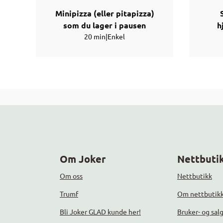
Minipizza (eller pitapizza)
som du lager i pausen
h
20 min
|
Enkel
Om Joker
Nettbutik
Om oss
Nettbutikk
Trumf
Om nettbutik
Bli Joker GLAD kunde her!
Bruker- og sal