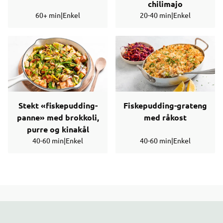
chilimajo
60+ min
|
Enkel
20-40 min
|
Enkel
Stekt «fiskepudding-
Fiskepudding-grateng
panne» med brokkoli,
med råkost
purre og kinakål
40-60 min
|
Enkel
40-60 min
|
Enkel