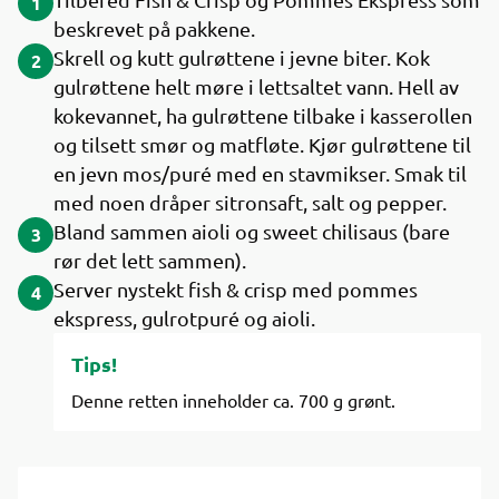
1
beskrevet på pakkene.
Skrell og kutt gulrøttene i jevne biter. Kok
2
gulrøttene helt møre i lettsaltet vann. Hell av
kokevannet, ha gulrøttene tilbake i kasserollen
og tilsett smør og matfløte. Kjør gulrøttene til
en jevn mos/puré med en stavmikser. Smak til
med noen dråper sitronsaft, salt og pepper.
Bland sammen aioli og sweet chilisaus (bare
3
rør det lett sammen).
Server nystekt fish & crisp med pommes
4
ekspress, gulrotpuré og aioli.
Tips!
Denne retten inneholder ca. 700 g grønt.