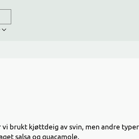
r
 vi brukt kjøttdeig av svin, men andre typer
get salsa og guacamole.