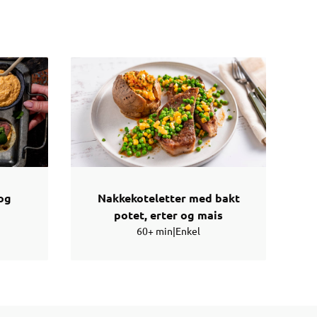
 og
Nakkekoteletter med bakt
potet, erter og mais
60+ min
|
Enkel