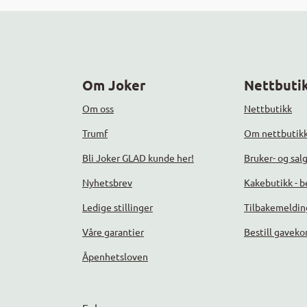
Om Joker
Nettbutik
Om oss
Nettbutikk
Trumf
Om nettbutik
Bli Joker GLAD kunde her!
Bruker- og sal
Nyhetsbrev
Kakebutikk - be
Ledige stillinger
Tilbakemeldin
Våre garantier
Bestill gaveko
Åpenhetsloven