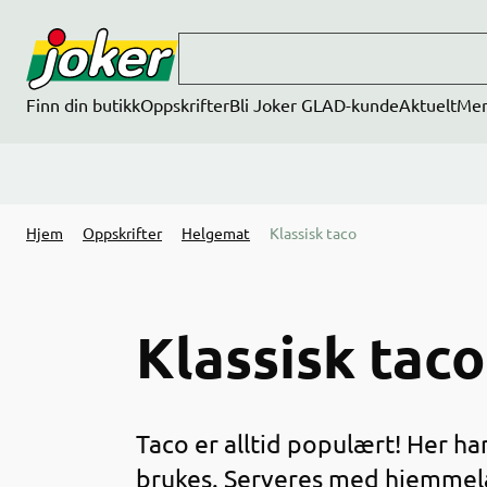
Hopp til hovedinnhold
Finn din butikk
Oppskrifter
Bli Joker GLAD-kunde
Aktuelt
Me
Hjem
Oppskrifter
Helgemat
Klassisk taco
Klassisk taco
Taco er alltid populært! Her har
brukes. Serveres med hjemmela