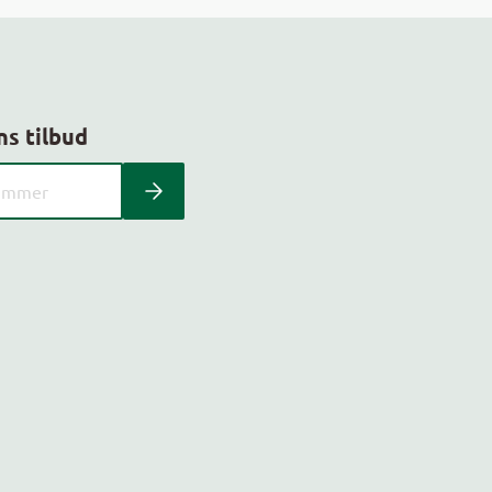
ns tilbud
 kundeavis med postnummer