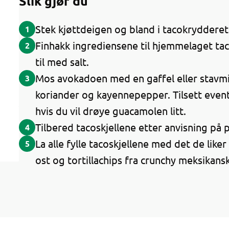
Slik gjør du
Stek kjøttdeigen og bland i tacokrydderet. 
1
Finhakk ingrediensene til hjemmelaget t
2
til med salt.
Mos avokadoen med en gaffel eller stavmik
3
koriander og kayennepepper. Tilsett event
hvis du vil drøye guacamolen litt.
Tilbered tacoskjellene etter anvisning på 
4
La alle fylle tacoskjellene med det de like
5
ost og tortillachips fra crunchy meksikansk