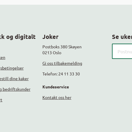
k og digitalt
Joker
Se uke
Søk etter
Postboks 380 Skøyen
0213 Oslo
ken
Gi oss tilbakemelding
gsbetingelser
Telefon: 24 11 33 30
still dine kaker
Kundeservice
g bedriftskunder
Kontakt oss her
rt