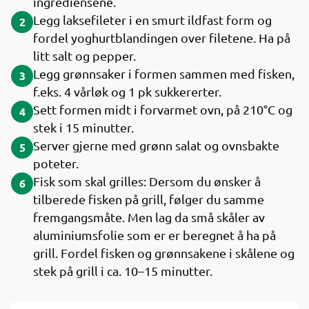
ingrediensene.
Legg laksefileter i en smurt ildfast form og
2
fordel yoghurtblandingen over filetene. Ha på
litt salt og pepper.
Legg grønnsaker i formen sammen med fisken,
3
f.eks. 4 vårløk og 1 pk sukkererter.
Sett formen midt i forvarmet ovn, på 210°C og
4
stek i 15 minutter.
Server gjerne med grønn salat og ovnsbakte
5
poteter.
Fisk som skal grilles: Dersom du ønsker å
6
tilberede fisken på grill, følger du samme
fremgangsmåte. Men lag da små skåler av
aluminiumsfolie som er er beregnet å ha på
grill. Fordel fisken og grønnsakene i skålene og
stek på grill i ca. 10–15 minutter.