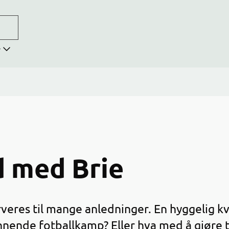
r
 med Brie
eres til mange anledninger. En hyggelig kve
ennende fotballkamp? Eller hva med å gjøre 