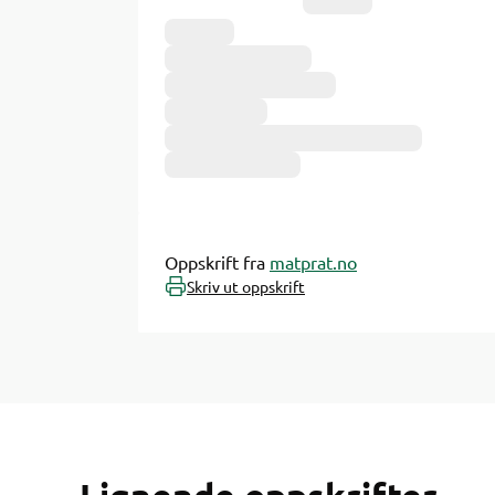
Ingredienser
Oppskrift fra
matprat.no
Skriv ut oppskrift