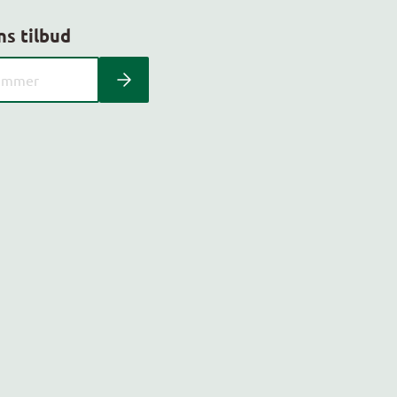
ns tilbud
 kundeavis med postnummer