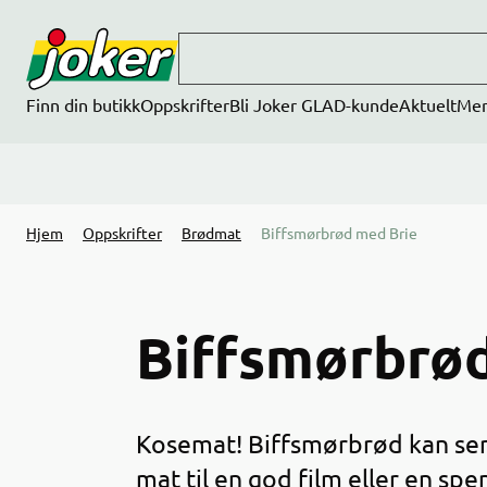
Hopp til hovedinnhold
Finn din butikk
Oppskrifter
Bli Joker GLAD-kunde
Aktuelt
Me
Hjem
Oppskrifter
Brødmat
Biffsmørbrød med Brie
Biffsmørbrød
Kosemat! Biffsmørbrød kan serv
mat til en god film eller en sp