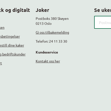
k og digitalt
Joker
Se uke
Søk etter
Postboks 380 Skøyen
0213 Oslo
ken
Gi oss tilbakemelding
gsbetingelser
Telefon: 24 11 33 30
still dine kaker
Kundeservice
g bedriftskunder
Kontakt oss her
rt