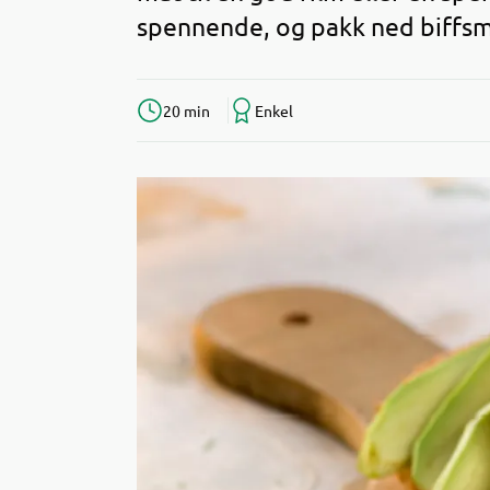
spennende, og pakk ned biffsm
20 min
Enkel