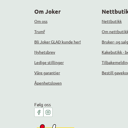
Om Joker
Nettbutik
Om oss
Nettbutikk
Trumf
Om nettbutik
Bli Joker GLAD kunde her!
Bruker- og sal
Nyhetsbrev
Kakebutikk - be
Ledige stillinger
Tilbakemeldin
Våre garantier
Bestill gaveko
Åpenhetsloven
Følg oss