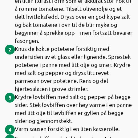
en liten ildfast form som er akkurat stor nok til
å romme tomatene. Tilsett olivenolje og et
delt hvitløksfedd. Dryss over en god klype salt
og bak tomatene i ovn til de blir myke og
begynner å sprekke opp – men fortsatt bevarer
fasongen.
Knus de kokte potetene forsiktig med
2
undersiden av et glass eller lignende. Sprøstek
potetene i panne med litt olje og smør. Krydre
med salt og pepper og dryss litt revet
parmesan over potetene. Rens og del
hjertesalaten i grove strimler.
Krydre løvbiffen med salt og pepper på begge
3
sider. Stek løvbiffen over høy varme i en panne
med litt olje til løvbiffen er gyllen på begge
sider og gjennomstekt.
Varm sausen forsiktig i en liten kasserolle.
4