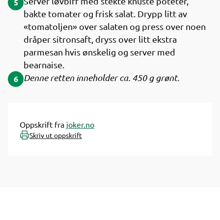
Server løvbiff med stekte knuste poteter,
5
bakte tomater og frisk salat. Drypp litt av
«tomatoljen» over salaten og press over noen
dråper sitronsaft, dryss over litt ekstra
parmesan hvis ønskelig og server med
bearnaise.
Denne retten inneholder ca. 450 g grønt.
6
Oppskrift fra
joker.no
Skriv ut oppskrift