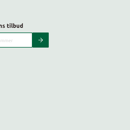
ns tilbud
 kundeavis med postnummer