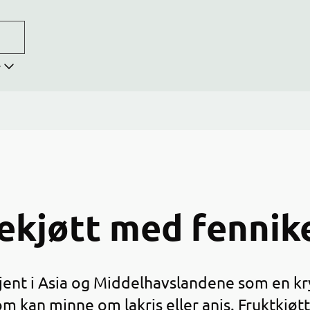
r
nekjøtt med fennik
 kjent i Asia og Middelhavslandene som en k
m kan minne om lakris eller anis. Fruktkjøtte