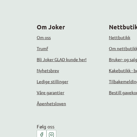
Om Joker
Nettbutik
Om oss
Nettbutikk
Trumf
Om nettbutik
Bli Joker GLAD kunde her!
Bruker- og sal
Nyhetsbrev
Kakebutikk - be
Ledige stillinger
Tilbakemeldin
Våre garantier
Bestill gaveko
Åpenhetsloven
Følg oss