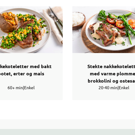
kekoteletter med bakt
Stekte nakkekotelet
potet, erter og mais
med varme plomme
brokkolini og ostes
60+ min
|
Enkel
20-40 min
|
Enkel