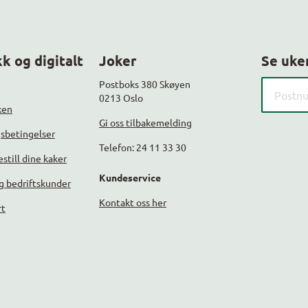
k og digitalt
Joker
Se uke
Søk etter
Postboks 380 Skøyen
0213 Oslo
ken
Gi oss tilbakemelding
gsbetingelser
Telefon: 24 11 33 30
still dine kaker
Kundeservice
g bedriftskunder
Kontakt oss her
rt