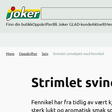
Hopp til hovedinnhold
Finn din butikk
Oppskrifter
Bli Joker GLAD-kunde
Aktuelt
Me
Hjem
Oppskrifter
Svin
Strimlet svinekjøtt med fennikel
Strimlet svi
Fennikel har fra tidlig av vært
sterk lukt og aromatisk smak so