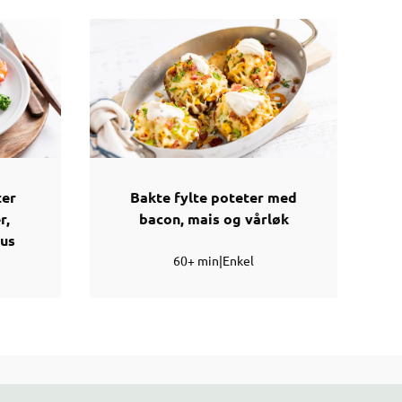
ter
Bakte fylte poteter med
r,
bacon, mais og vårløk
aus
60+ min
|
Enkel