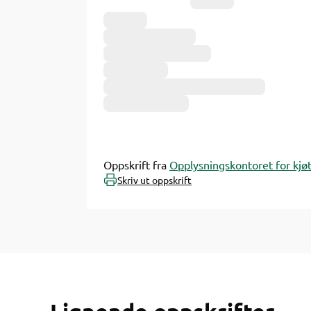
Ingredienser
Oppskrift fra
Opplysningskontoret for kjøt
Skriv ut oppskrift