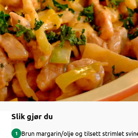
Slik gjør du
Brun margarin/olje og tilsett strimlet svinek
1