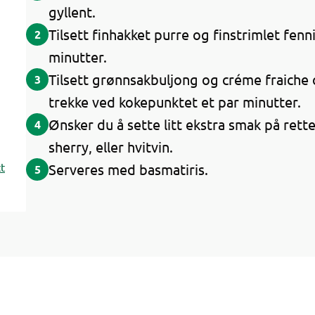
gyllent.
Tilsett finhakket purre og finstrimlet fenn
2
minutter.
Tilsett grønnsakbuljong og créme fraiche 
3
trekke ved kokepunktet et par minutter.
Ønsker du å sette litt ekstra smak på rette
4
sherry, eller hvitvin.
t
Serveres med basmatiris.
5