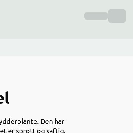
el
rydderplante. Den har
t er sprøtt og saftig.