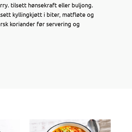
ry. tilsett hønsekraft eller buljong.
sett kyllingkjøtt i biter, matfløte og
ersk koriander før servering og