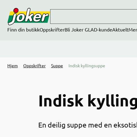
Hopp til hovedinnhold
Finn din butikk
Oppskrifter
Bli Joker GLAD-kunde
Aktuelt
Me
Hjem
Oppskrifter
Suppe
Indisk kyllingsuppe
Indisk kylli
En deilig suppe med en eksotisk