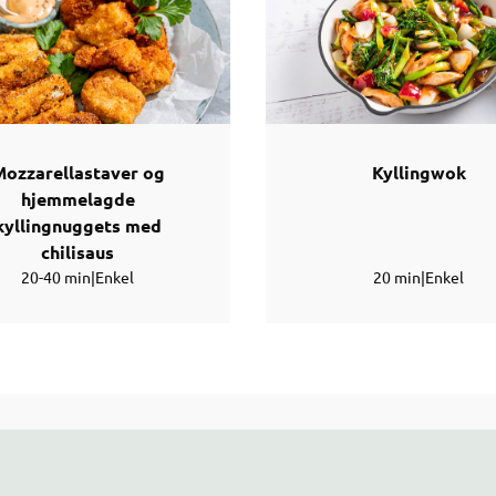
ozzarellastaver og
Kyllingwok
hjemmelagde
kyllingnuggets med
chilisaus
20-40 min
|
Enkel
20 min
|
Enkel