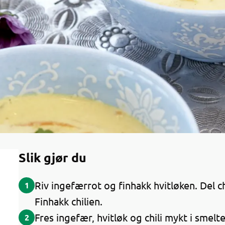
Slik gjør du
Riv ingefærrot og finhakk hvitløken. Del ch
1
Finhakk chilien.
Fres ingefær, hvitløk og chili mykt i smelte
2