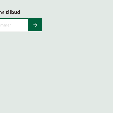
ns tilbud
 kundeavis med postnummer