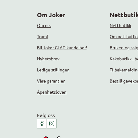
Om Joker
Nettbutik
Om oss
Nettbutikk
Trumf
Om nettbutik
Bli Joker GLAD kunde her!
Bruker- og sal
Nyhetsbrev
Kakebutikk - be
Ledige stillinger
Tilbakemeldin
Våre garantier
Bestill gaveko
Åpenhetsloven
Følg oss