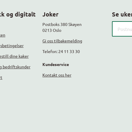
k og digitalt
Joker
Se uke
Søk etter
Postboks 380 Skøyen
0213 Oslo
ken
Gi oss tilbakemelding
gsbetingelser
Telefon: 24 11 33 30
still dine kaker
Kundeservice
g bedriftskunder
Kontakt oss her
rt