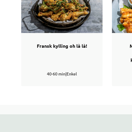
Fransk kylling oh là là!
M
40-60 min
|
Enkel