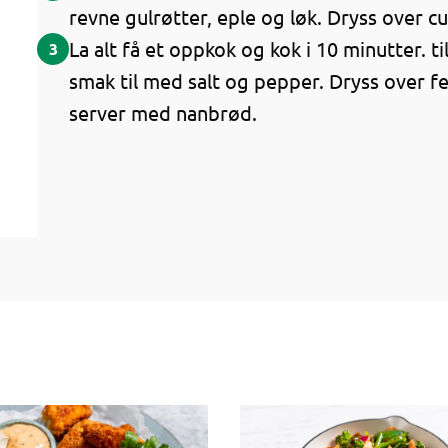
revne gulrøtter, eple og løk. Dryss over cur
La alt få et oppkok og kok i 10 minutter. til
3
smak til med salt og pepper. Dryss over f
server med nanbrød.