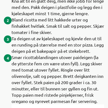
Kna alt til en glatt deig, men ikke jobb for lenge
med den. Pakk deigen i plastfolie og legg den i
kjøleskapet minst 1 time, gjerne lengre.
Bland ricotta med litt hakkede urter og
2
finhakket hvitløk. Smak til salt og pepper. Skjær
tomater i fine skiver.
Ta deigen ut av kjøleskapet og kjevle den ut til
3
en runding på størrelse med en stor pizza. Legg
deigen på et bakepapir på et stekebrett.
Smør ricottablandingen utover paideigen (la
4
de ytterste fem cm være uten fyll). Legg skiver
med tomat utover fyllet. Ringle over litt
olivenolje, salt og pepper. Brett deigkanten inn
over fyllet. Stek paien på 200 grader i ca. 30
minutter, eller til bunnen ser gyllen og fin ut.
Topp paien med ristede pinjekjerner, frisk
oregano og nyrevet parmesan før servering.