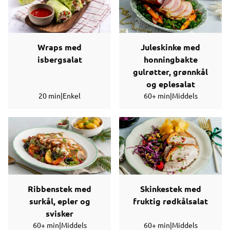
Wraps med
Juleskinke med
isbergsalat
honningbakte
gulrøtter, grønnkål
og eplesalat
20 min
|
Enkel
60+ min
|
Middels
Ribbenstek med
Skinkestek med
surkål, epler og
fruktig rødkålsalat
svisker
60+ min
|
Middels
60+ min
|
Middels