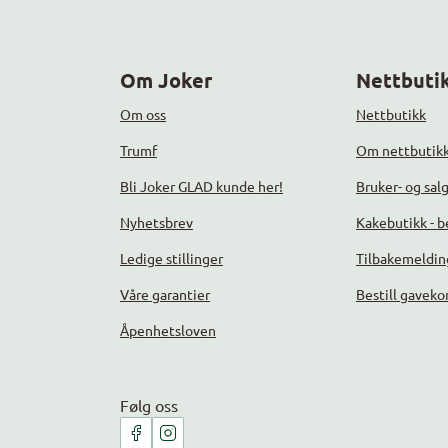
Om Joker
Nettbutik
Om oss
Nettbutikk
Trumf
Om nettbutik
Bli Joker GLAD kunde her!
Bruker- og sal
Nyhetsbrev
Kakebutikk - be
Ledige stillinger
Tilbakemeldin
Våre garantier
Bestill gaveko
Åpenhetsloven
Følg oss