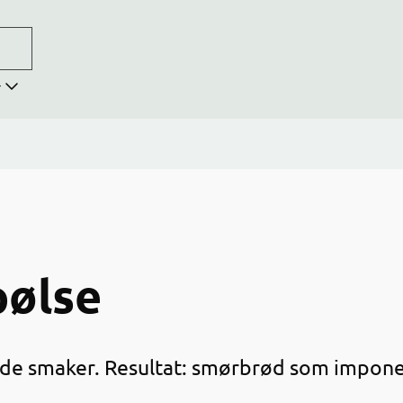
r
pølse
de smaker. Resultat: smørbrød som impone