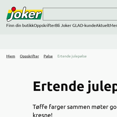
Hopp til hovedinnhold
Finn din butikk
Oppskrifter
Bli Joker GLAD-kunde
Aktuelt
Me
Hjem
Oppskrifter
Pølse
Ertende julepølse
Ertende jule
Tøffe farger sammen møter go
kresne!