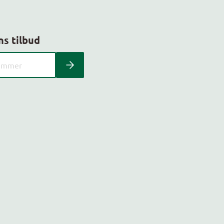
ns tilbud
 kundeavis med postnummer