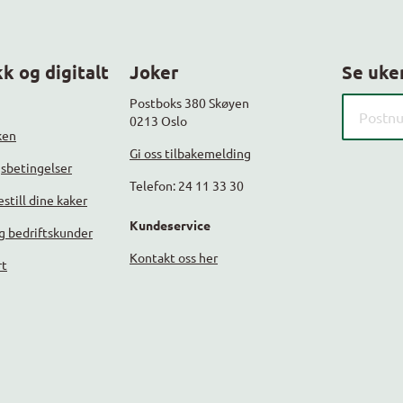
k og digitalt
Joker
Se uke
Søk etter
Postboks 380 Skøyen
0213 Oslo
ken
Gi oss tilbakemelding
gsbetingelser
Telefon: 24 11 33 30
still dine kaker
Kundeservice
g bedriftskunder
Kontakt oss her
rt