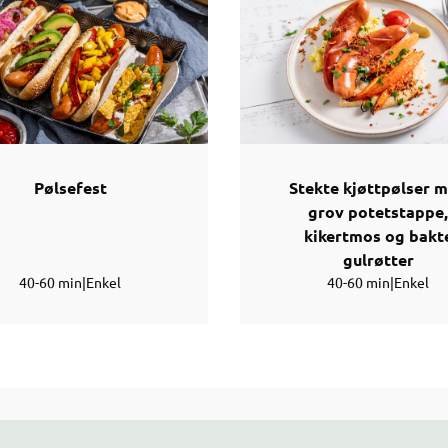
Pølsefest
Stekte kjøttpølser 
grov potetstappe,
kikertmos og bakt
gulrøtter
40-60 min
|
Enkel
40-60 min
|
Enkel