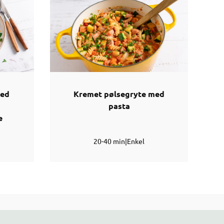
med
Kremet pølsegryte med
pasta
e
20-40 min
|
Enkel