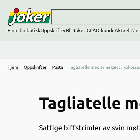
Hopp til hovedinnhold
Finn din butikk
Oppskrifter
Bli Joker GLAD-kunde
Aktuelt
Me
Hjem
Oppskrifter
Pasta
Tagliatelle med svinekjøtt i kokossa
Tagliatelle m
Saftige biffstrimler av svin mø