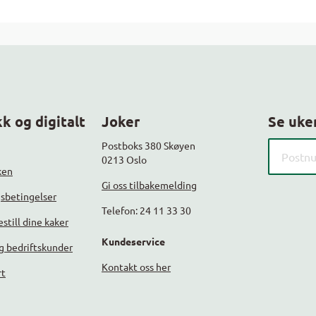
k og digitalt
Joker
Se uke
Søk etter
Postboks 380 Skøyen
0213 Oslo
ken
Gi oss tilbakemelding
gsbetingelser
Telefon: 24 11 33 30
still dine kaker
Kundeservice
g bedriftskunder
Kontakt oss her
rt