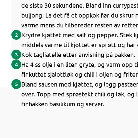
de siste 30 sekundene. Bland inn currypa
buljong. La det få et oppkok før du skrur 
varme mens du tilbereder resten av retten
Krydre kjøttet med salt og pepper. Stek k
2
middels varme til kjøttet er sprøtt og har
Kok tagliatelle etter anvisning på pakken.
3
Ha 4 ss olje i en liten gryte, og varm opp 
4
finkuttet sjalottløk og chili i oljen og frite
Bland sausen med kjøttet, og legg pastae
5
over. Topp med sprøstekt chili og løk, og 
finhakken basilikum og server.