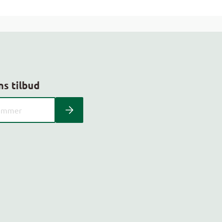
ns tilbud
 kundeavis med postnummer