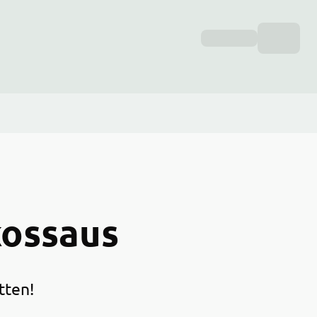
kossaus
tten!