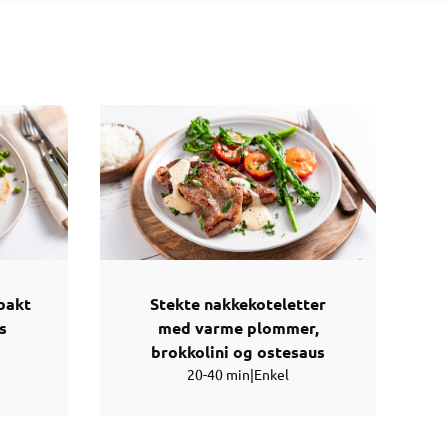
bakt
Stekte nakkekoteletter
s
med varme plommer,
brokkolini og ostesaus
20-40 min
|
Enkel