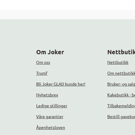
Om Joker
Nettbutik
Om oss
Nettbutikk
Trumf
Om nettbutik
Bli Joker GLAD kunde her!
Bruker- og sal
Nyhetsbrev
Kakebutikk - be
Ledige stillinger
Tilbakemeldin
Våre garantier
Bestill gaveko
Åpenhetsloven