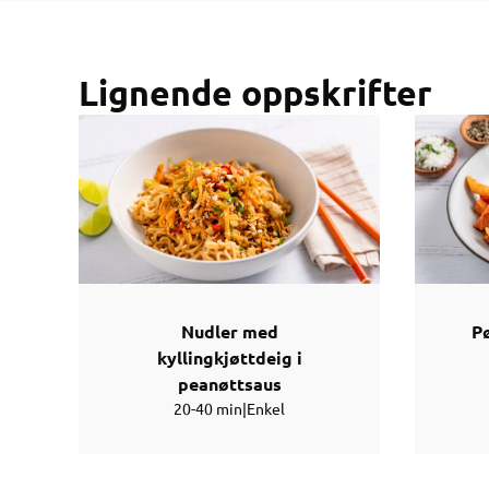
Lignende oppskrifter
Nudler med
P
kyllingkjøttdeig i
peanøttsaus
20-40 min
|
Enkel