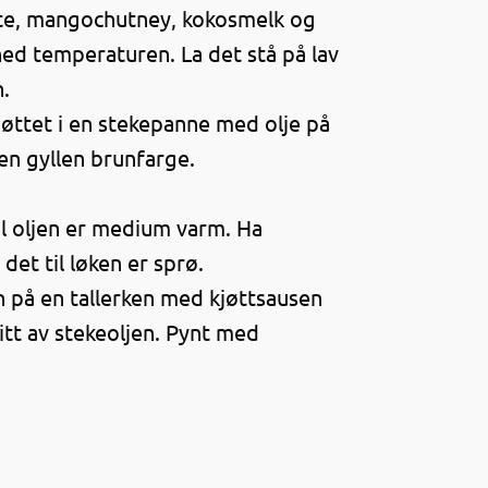
ste, mangochutney, kokosmelk og
ned temperaturen. La det stå på lav
.
jøttet i en stekepanne med olje på
 en gyllen brunfarge.
til oljen er medium varm. Ha
r det til løken er sprø.
n på en tallerken med kjøttsausen
litt av stekeoljen. Pynt med