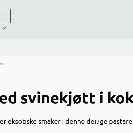
r
us
ed svinekjøtt i ko
ter eksotiske smaker i denne deilige pastare