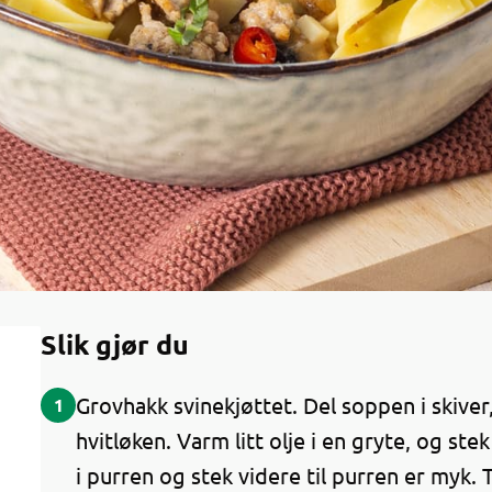
Slik gjør du
Grovhakk svinekjøttet. Del soppen i skiver,
1
hvitløken. Varm litt olje i en gryte, og ste
i purren og stek videre til purren er myk. 