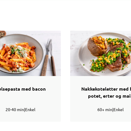
ølsepasta med bacon
Nakkekoteletter med 
potet, erter og mai
20-40 min
|
Enkel
60+ min
|
Enkel