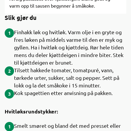
varm opp til sausen begynner å småkoke.
Slik gjør du
Finhakk løk og hvitløk. Varm olje i en gryte og
1
fres løken på middels varme til den er myk og
gyllen. Ha i hvitløk og kjøttdeig. Rør hele tiden
mens du deler kjøttdeigen i mindre biter. Stek
til kjøttdeigen er brunet.
Tilsett hakkede tomater, tomatpuré, vann,
2
tørkede urter, sukker, salt og pepper. Sett på
lokk og la det småkoke i 15 minutter.
Kok spagettien etter anvisning på pakken.
3
Hvitløksrundstykker:
Smelt smøret og bland det med presset eller
1