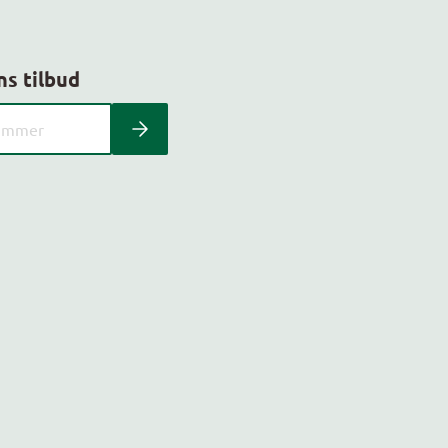
ns tilbud
 kundeavis med postnummer