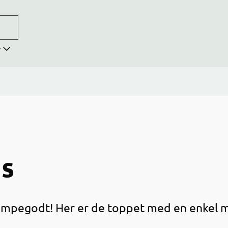
r
ns
jempegodt! Her er de toppet med en enkel 