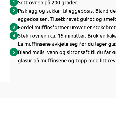
Sett ovnen på 200 grader.
1
Pisk egg og sukker til eggedosis. Bland de
2
eggedosisen. Tilsett revet gulrot og smelt
Fordel muffinsformer utover et stekebrett,
3
Stek i ovnen i ca. 15 minutter. Bruk en kak
4
La muffinsene avkjøle seg før du lager gla
Bland melis, vann og sitronsaft til du får 
5
glasur på muffinsene og topp med litt re