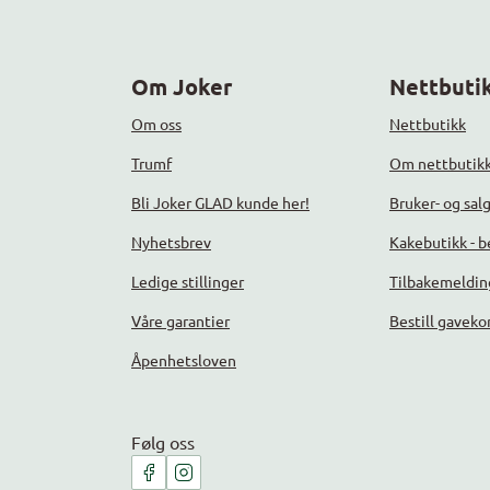
Om Joker
Nettbutik
Om oss
Nettbutikk
Trumf
Om nettbutik
Bli Joker GLAD kunde her!
Bruker- og sal
Nyhetsbrev
Kakebutikk - be
Ledige stillinger
Tilbakemeldin
Våre garantier
Bestill gaveko
Åpenhetsloven
Følg oss