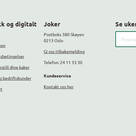
k og digitalt
Joker
Se uke
Søk etter
Postboks 380 Skøyen
0213 Oslo
ken
Gi oss tilbakemelding
gsbetingelser
Telefon: 24 11 33 30
still dine kaker
Kundeservice
g bedriftskunder
Kontakt oss her
rt