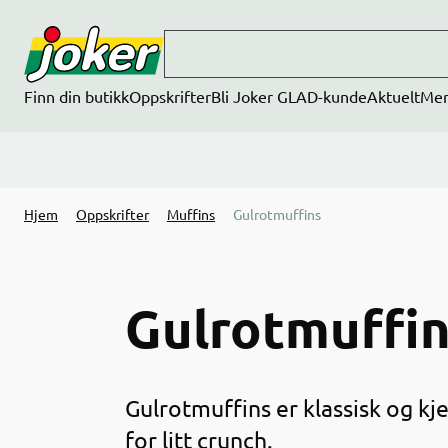
Hopp til hovedinnhold
Finn din butikk
Oppskrifter
Bli Joker GLAD-kunde
Aktuelt
Me
Hjem
Oppskrifter
Muffins
Gulrotmuffins
Gulrotmuffi
Gulrotmuffins er klassisk og k
for litt crunch.