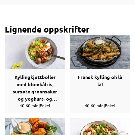
Lignende oppskrifter
Kyllingkjøttboller
Fransk kylling oh là
med blomkålris,
là!
sursøte grønnsaker
og yoghurt- og
40-60 min
chilisaus
|
Enkel
40-60 min
|
Enkel