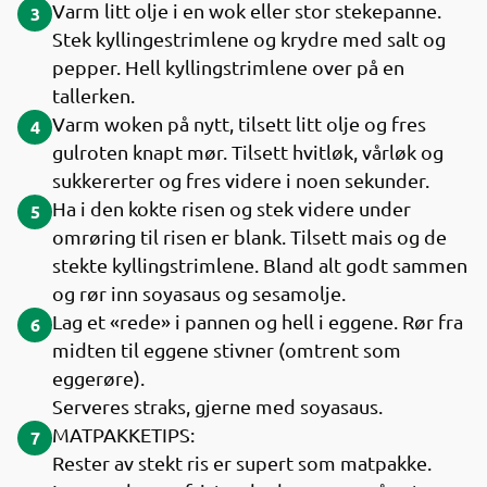
Varm litt olje i en wok eller stor stekepanne.
3
Stek kyllingestrimlene og krydre med salt og
pepper. Hell kyllingstrimlene over på en
tallerken.
Varm woken på nytt, tilsett litt olje og fres
4
gulroten knapt mør. Tilsett hvitløk, vårløk og
sukkererter og fres videre i noen sekunder.
Ha i den kokte risen og stek videre under
5
omrøring til risen er blank. Tilsett mais og de
stekte kyllingstrimlene. Bland alt godt sammen
og rør inn soyasaus og sesamolje.
Lag et «rede» i pannen og hell i eggene. Rør fra
6
midten til eggene stivner (omtrent som
eggerøre).
Serveres straks, gjerne med soyasaus.
MATPAKKETIPS:
7
Rester av stekt ris er supert som matpakke.