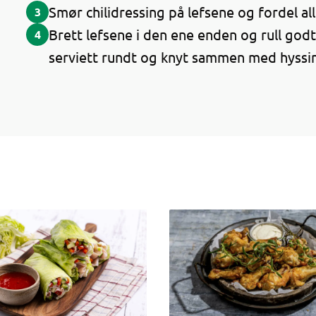
Smør chilidressing på lefsene og fordel al
3
Brett lefsene i den ene enden og rull god
4
serviett rundt og knyt sammen med hyssi