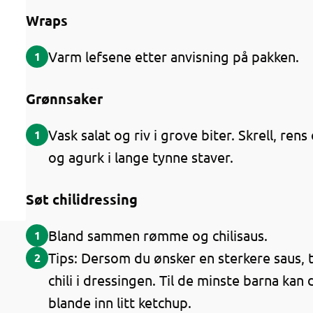
Wraps
Varm lefsene etter anvisning på pakken.
1
Grønnsaker
Vask salat og riv i grove biter. Skrell, ren
1
og agurk i lange tynne staver.
Søt chilidressing
Bland sammen rømme og chilisaus.
1
Tips: Dersom du ønsker en sterkere saus, ti
2
chili i dressingen. Til de minste barna ka
blande inn litt ketchup.