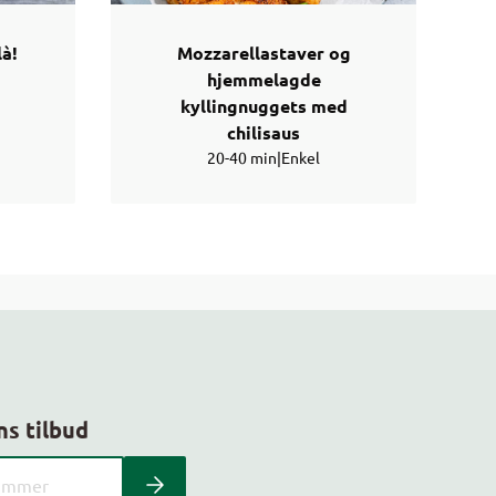
là!
Mozzarellastaver og
hjemmelagde
kyllingnuggets med
chilisaus
20-40 min
|
Enkel
ns tilbud
 kundeavis med postnummer