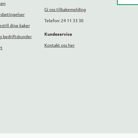
ken
Gi oss tilbakemelding
gsbetingelser
Telefon: 24 11 33 30
still dine kaker
Kundeservice
g bedriftskunder
Kontakt oss her
rt