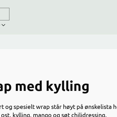
r
p med kylling
t og spesielt wrap står høyt på ønskelista 
 ost, kylling, mango og søt chilidressing.