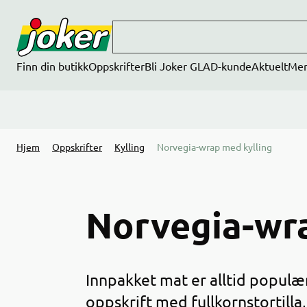
Hopp til hovedinnhold
Finn din butikk
Oppskrifter
Bli Joker GLAD-kunde
Aktuelt
Me
Hjem
Oppskrifter
Kylling
Norvegia-wrap med kylling
Norvegia-wra
Innpakket mat er alltid populær
oppskrift med fullkornstortilla,