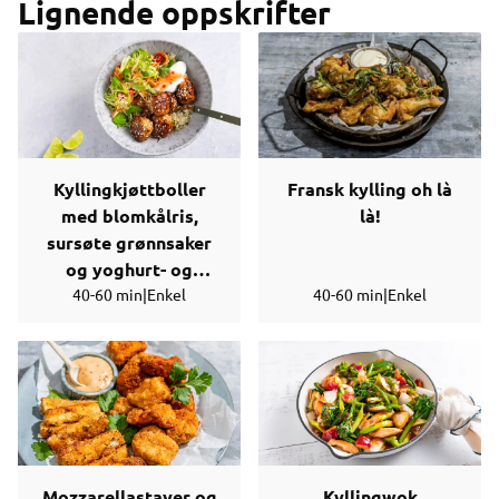
Lignende oppskrifter
Kyllingkjøttboller
Fransk kylling oh là
med blomkålris,
là!
sursøte grønnsaker
og yoghurt- og
40-60 min
chilisaus
|
Enkel
40-60 min
|
Enkel
Mozzarellastaver og
Kyllingwok