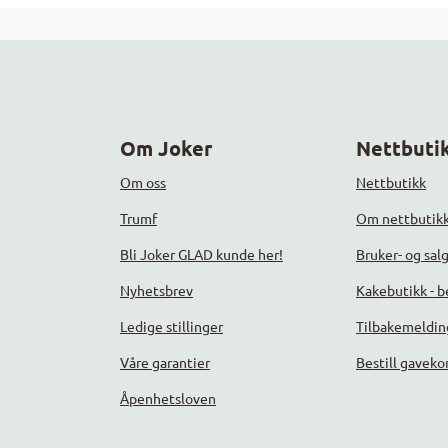
Om Joker
Nettbutik
Om oss
Nettbutikk
Trumf
Om nettbutik
Bli Joker GLAD kunde her!
Bruker- og sal
Nyhetsbrev
Kakebutikk - be
Ledige stillinger
Tilbakemeldin
Våre garantier
Bestill gaveko
Åpenhetsloven