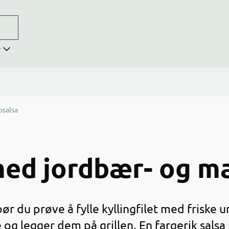
r
osalsa
 med jordbær- og m
bør du prøve å fylle kyllingfilet med friske u
e og legger dem på grillen. En fargerik sal