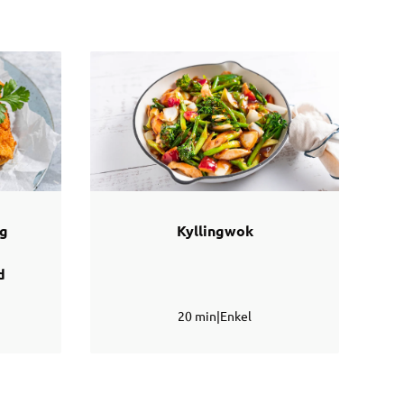
og
Kyllingwok
d
20 min
|
Enkel