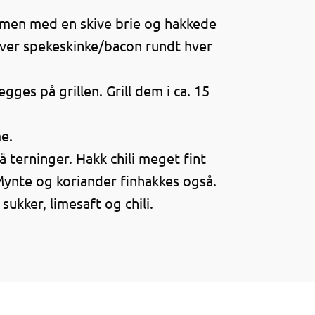
lommen med en skive brie og hakkede
kiver spekeskinke/bacon rundt hver
egges på grillen. Grill dem i ca. 15
me.
 terninger. Hakk chili meget fint
Mynte og koriander finhakkes også.
ukker, limesaft og chili.