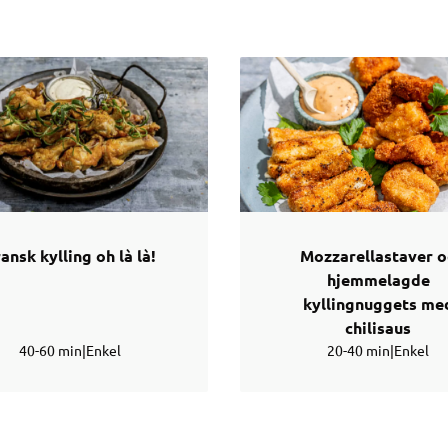
ansk kylling oh là là!
Mozzarellastaver 
hjemmelagde
kyllingnuggets me
chilisaus
40-60 min
|
Enkel
20-40 min
|
Enkel