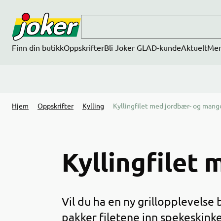
Hopp til hovedinnhold
Finn din butikk
Oppskrifter
Bli Joker GLAD-kunde
Aktuelt
Me
Hjem
Oppskrifter
Kylling
Kyllingfilet med jordbær- og mang
Kyllingfilet
Vil du ha en ny grillopplevelse 
pakker filetene inn spekeskink