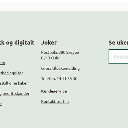
k og digitalt
Joker
Se uke
Søk etter
Postboks 380 Skøyen
0213 Oslo
ken
Gi oss tilbakemelding
gsbetingelser
Telefon: 24 11 33 30
still dine kaker
Kundeservice
g bedriftskunder
Kontakt oss her
rt