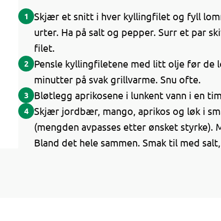
Skjær et snitt i hver kyllingfilet og fyll 
1
urter. Ha på salt og pepper. Surr et par s
filet.
Pensle kyllingfiletene med litt olje før de l
2
minutter på svak grillvarme. Snu ofte.
Bløtlegg aprikosene i lunkent vann i en ti
3
Skjær jordbær, mango, aprikos og løk i små
4
(mengden avpasses etter ønsket styrke). 
Bland det hele sammen. Smak til med salt, s