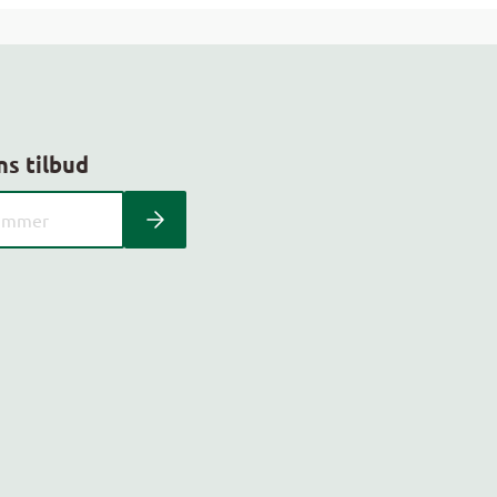
ns tilbud
 kundeavis med postnummer