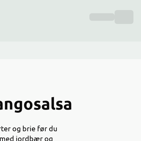
angosalsa
rter og brie før du
sa med jordbær og