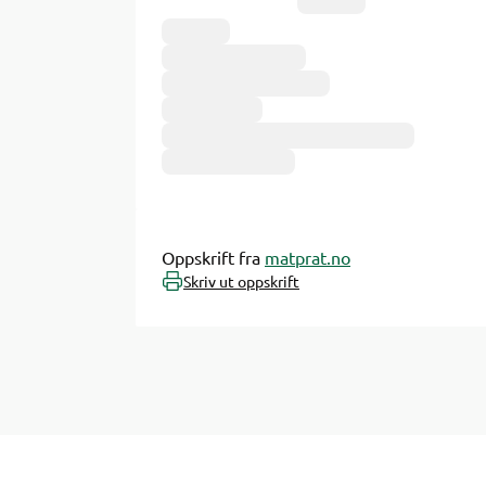
Ingredienser
Oppskrift fra
matprat.no
Skriv ut oppskrift