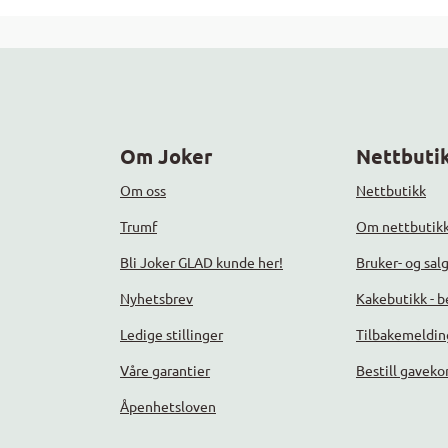
Om Joker
Nettbutik
Om oss
Nettbutikk
Trumf
Om nettbutik
Bli Joker GLAD kunde her!
Bruker- og sal
Nyhetsbrev
Kakebutikk - be
Ledige stillinger
Tilbakemeldin
Våre garantier
Bestill gaveko
Åpenhetsloven