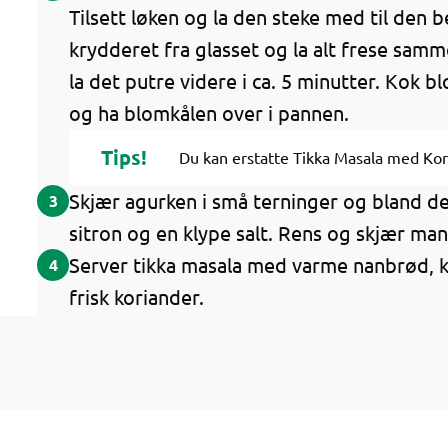
Tilsett løken og la den steke med til den 
krydderet fra glasset og la alt frese samm
la det putre videre i ca. 5 minutter. Kok b
og ha blomkålen over i pannen.
Tips!
Du kan erstatte Tikka Masala med Ko
Skjær agurken i små terninger og bland 
3
sitron og en klype salt. Rens og skjær man
Server tikka masala med varme nanbrød, k
4
frisk koriander.