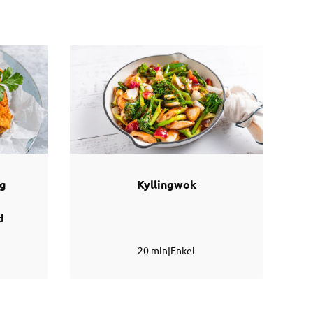
og
Kyllingwok
d
20 min
|
Enkel