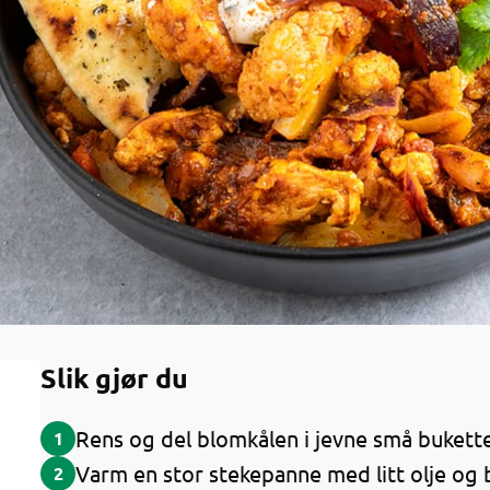
Slik gjør du
Rens og del blomkålen i jevne små buketter
1
Varm en stor stekepanne med litt olje og 
2