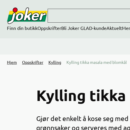
Hopp til hovedinnhold
Finn din butikk
Oppskrifter
Bli Joker GLAD-kunde
Aktuelt
Me
Hjem
Oppskrifter
Kylling
Kylling tikka masala med blomkål
Kylling tikk
Gjør det enkelt å kose seg med
grønnsaker og serveres med agu