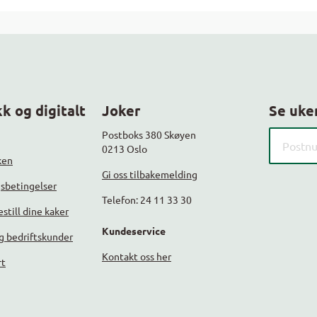
k og digitalt
Joker
Se uke
Søk etter
Postboks 380 Skøyen
0213 Oslo
ken
Gi oss tilbakemelding
gsbetingelser
Telefon: 24 11 33 30
still dine kaker
Kundeservice
g bedriftskunder
Kontakt oss her
rt