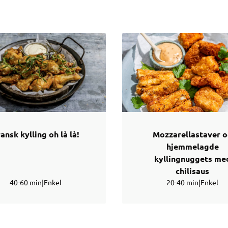
ansk kylling oh là là!
Mozzarellastaver 
hjemmelagde
kyllingnuggets me
chilisaus
40-60 min
|
Enkel
20-40 min
|
Enkel