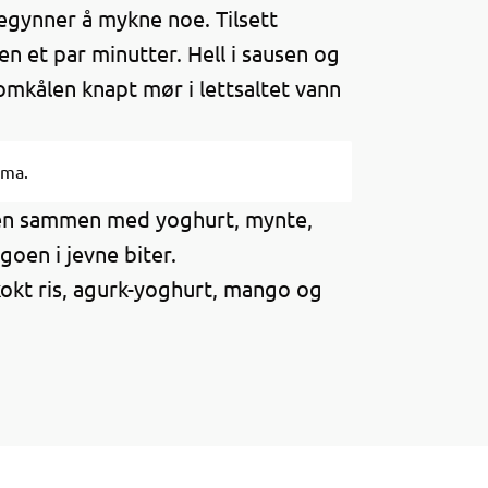
begynner å mykne noe. Tilsett
en et par minutter. Hell i sausen og
lomkålen knapt mør i lettsaltet vann
rma.
den sammen med yoghurt, mynte,
goen i jevne biter.
okt ris, agurk-yoghurt, mango og