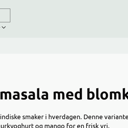
r
a masala med blom
 indiske smaker i hverdagen. Denne variante
rkyoghurt og mango for en frisk vri.