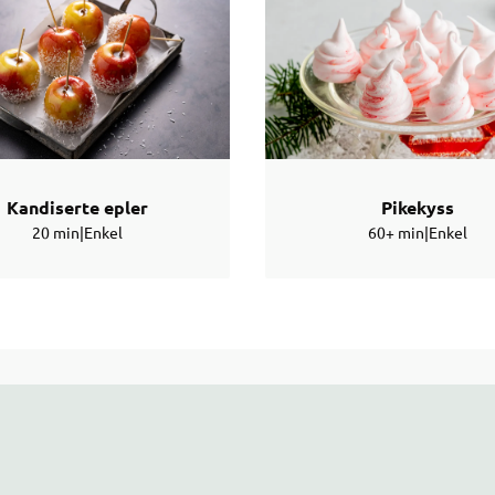
Kandiserte epler
Pikekyss
20 min
|
Enkel
60+ min
|
Enkel