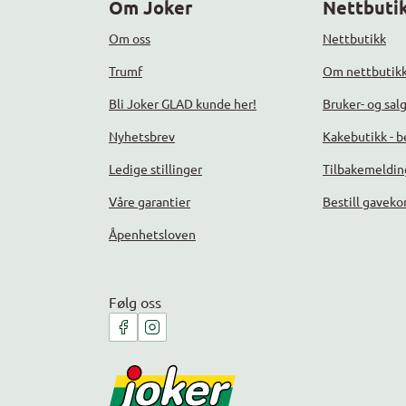
Om Joker
Nettbutik
Om oss
Nettbutikk
Trumf
Om nettbutik
Bli Joker GLAD kunde her!
Bruker- og sal
Nyhetsbrev
Kakebutikk - be
Ledige stillinger
Tilbakemeldin
Våre garantier
Bestill gaveko
Åpenhetsloven
Følg oss