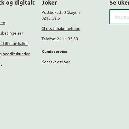
k og digitalt
Joker
Se uke
Søk etter
Postboks 380 Skøyen
0213 Oslo
ken
Gi oss tilbakemelding
gsbetingelser
Telefon: 24 11 33 30
still dine kaker
Kundeservice
g bedriftskunder
Kontakt oss her
rt