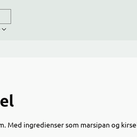
r
el
em. Med ingredienser som marsipan og kirs