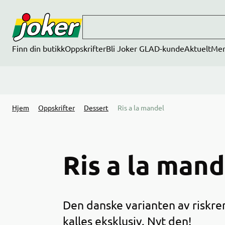
Hopp til hovedinnhold
Finn din butikk
Oppskrifter
Bli Joker GLAD-kunde
Aktuelt
Me
Hjem
Oppskrifter
Dessert
Ris a la mandel
Ris a la mand
Den danske varianten av riskr
kalles eksklusiv. Nyt den!