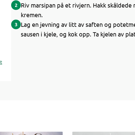
Riv marsipan på et rivjern. Hakk skåldede 
2
kremen.
Lag en jevning av litt av saften og potetme
3
sausen i kjele, og kok opp. Ta kjelen av pla
t